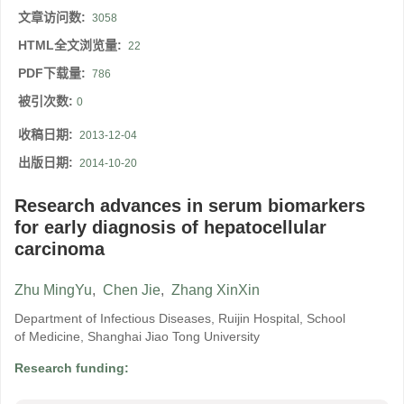
文章访问数:
3058
HTML全文浏览量:
22
PDF下载量:
786
被引次数:
0
收稿日期:
2013-12-04
出版日期:
2014-10-20
Research advances in serum biomarkers
for early diagnosis of hepatocellular
carcinoma
Zhu MingYu
,
Chen Jie
,
Zhang XinXin
Department of Infectious Diseases, Ruijin Hospital, School
of Medicine, Shanghai Jiao Tong University
Research funding: