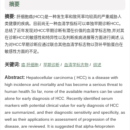
摘要
摘要:
肝细胞癌(HCC)是一种发生率和致死率均较高的严重威胁人
类健康的疾病。目前尚无一种血清学指标可以单独早期诊断HCC。
总结了近年发现对HCC早期诊断有潜在价值的血清学标志物,并对其
在诊断HCC的敏感性和特异性以及判断疾病进展等方面进行阐述,认
为对HCC早期诊断应通过联合其他血清学标志物以弥补甲胎蛋白在
敏感性方面的不足。
关键词:
癌,肝细胞
/
早期诊断
/
血清学标志物
/
综述
Abstract:
Hepatocellular carcinoma ( HCC) is a disease with
high incidence and mortality and has become a serious threat to
human health.So far, none of the available markers can be used
alone for early diagnosis of HCC. Recently identified serum
markers with potential clinical value for early diagnosis of HCC
are summarized, and their diagnostic sensitivity and specificity, as
well as their applications in assessment of progression of the
disease, are reviewed. It is suggested that alpha-fetoprotein