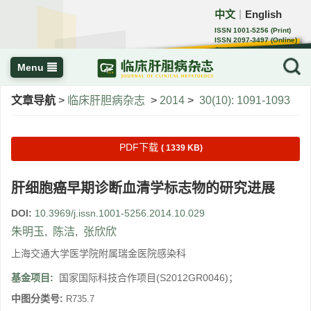
中文
English
｜
ISSN 1001-5256 (Print)
ISSN 2097-3497 (Online)
CN 22-1108/R
Menu
文章导航
>
临床肝胆病杂志
>
2014
>
30(10): 1091-1093
PDF下载
( 1339 KB)
肝细胞癌早期诊断血清学标志物的研究进展
DOI:
10.3969/j.issn.1001-5256.2014.10.029
朱明玉
,
陈洁
,
张欣欣
上海交通大学医学院附属瑞金医院感染科
基金项目:
国家国际科技合作项目(S2012GR0046)；
中图分类号:
R735.7