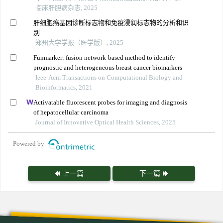
临床肝胆病杂志, 2025
肝细胞癌基因诊断标志物和免疫浸润标志物的分析和识
别
郑州大学学报（医学版）, 2025
Funmarker: fusion network-based method to identify
prognostic and heterogeneous breast cancer biomarkers
Ieee-Acm Transactions on Computational Biology and
Bioinformatics, 2021
Activatable fluorescent probes for imaging and diagnosis
of hepatocellular carcinoma
Journal of Innovative Optical Health Sciences, 2025
Powered by
上一篇
下一篇