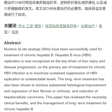
期治疗CHB可明显改善肝脏组织学、逆转肝纤维化或肝硬化,以及减
少肝细胞癌的发生。本文对CHB长期治疗的必要性、临床获益及管
理进行了综述。
关键词:
肝炎,乙型,慢性
/
核苷和核苷酸类药物
/
长期治疗
/
管
理
/
指南
Abstract:
Nucleos (t) ide analogs (NAs) have been successfully used for
treatment of chronic hepatitis B. Hepatitis B virus (HBV)
replication is now recognized as the key driver of liver injury and
disease progression, so the primary aim of treatment for chronic
HBV infection is to maximize sustained suppression of HBV
replication to undetectable levels. The long- term treatment has
also been shown to achieve substantial histological improvement
and regression of liver fibrosis or cirrhosis, and reduction of
hepatocellular carcinoma. This paper has reviewed the necessity,
clinical benefits, and the management of long- term treatment for
chronic hepatitis B.