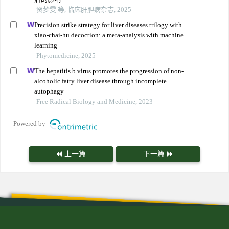
贺梦雯 等, 临床肝胆病杂志, 2025
Precision strike strategy for liver diseases trilogy with
xiao-chai-hu decoction: a meta-analysis with machine
learning
Phytomedicine, 2025
The hepatitis b virus promotes the progression of non-
alcoholic fatty liver disease through incomplete
autophagy
Free Radical Biology and Medicine, 2023
Powered by
上一篇
下一篇