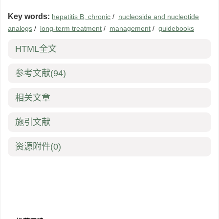
Key words:
hepatitis B, chronic
/
nucleoside and nucleotide
analogs
/
long-term treatment
/
management
/
guidebooks
HTML全文
参考文献
(94)
相关文章
施引文献
资源附件
(0)