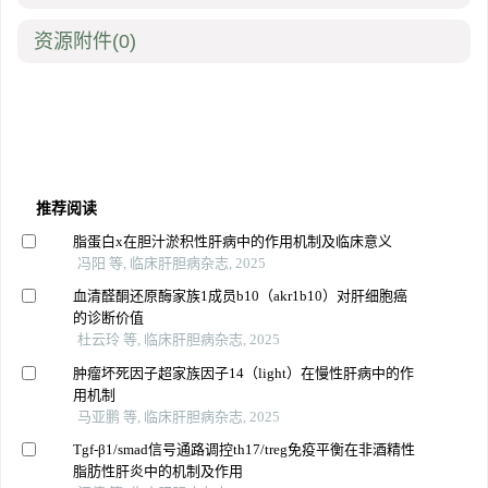
资源附件
(0)
推荐阅读
脂蛋白x在胆汁淤积性肝病中的作用机制及临床意义
冯阳 等, 临床肝胆病杂志, 2025
血清醛酮还原酶家族1成员b10（akr1b10）对肝细胞癌
的诊断价值
杜云玲 等, 临床肝胆病杂志, 2025
肿瘤坏死因子超家族因子14（light）在慢性肝病中的作
用机制
马亚鹏 等, 临床肝胆病杂志, 2025
Tgf-β1/smad信号通路调控th17/treg免疫平衡在非酒精性
脂肪性肝炎中的机制及作用