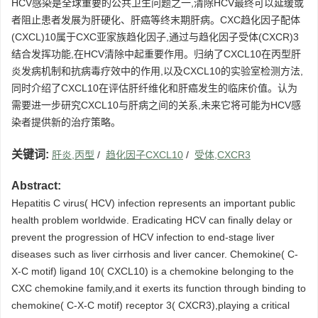
HCV感染是全球重要的公共卫生问题之一,清除HCV最终可以延缓或
者阻止患者发展为肝硬化、肝癌等终末期肝病。CXC趋化因子配体
(CXCL)10属于CXC亚家族趋化因子,通过与趋化因子受体(CXCR)3
结合发挥功能,在HCV清除中起重要作用。归纳了CXCL10在丙型肝
炎发病机制和抗病毒疗效中的作用,以及CXCL10的实验室检测方法,
同时介绍了CXCL10在评估肝纤维化和肝癌发生的临床价值。认为
需要进一步研究CXCL10与肝病之间的关系,未来它将可能为HCV感
染者提供新的治疗策略。
关键词:
肝炎,丙型
/
趋化因子CXCL10
/
受体,CXCR3
Abstract:
Hepatitis C virus( HCV) infection represents an important public
health problem worldwide. Eradicating HCV can finally delay or
prevent the progression of HCV infection to end-stage liver
diseases such as liver cirrhosis and liver cancer. Chemokine( C-
X-C motif) ligand 10( CXCL10) is a chemokine belonging to the
CXC chemokine family,and it exerts its function through binding to
chemokine( C-X-C motif) receptor 3( CXCR3),playing a critical