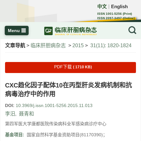
中文
English
｜
ISSN 1001-5256 (Print)
ISSN 2097-3497 (Online)
CN 22-1108/R
Menu
文章导航
>
临床肝胆病杂志
>
2015
>
31(11): 1820-1824
PDF下载
( 1710 KB)
CXC趋化因子配体10在丙型肝炎发病机制和抗
病毒治疗中的作用
DOI:
10.3969/j.issn.1001-5256.2015.11.013
李汨
,
聂青和
第四军医大学唐都医院传染病科全军感染病诊疗中心
基金项目:
国家自然科学基金资助项目(81170390)；