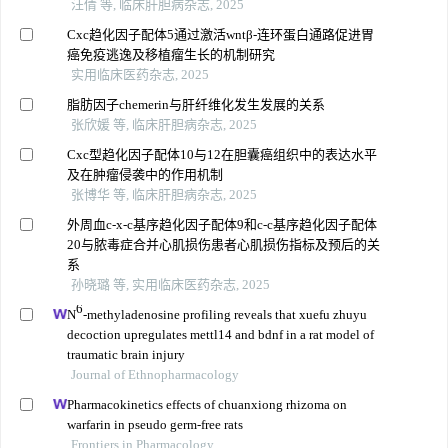
汪倩 等, 临床肝胆病杂志, 2025
Cxc趋化因子配体5通过激活wntβ-连环蛋白通路促进胃
癌免疫逃逸及移植瘤生长的机制研究
实用临床医药杂志, 2025
脂肪因子chemerin与肝纤维化发生发展的关系
张欣媛 等, 临床肝胆病杂志, 2025
Cxc型趋化因子配体10与12在胆囊癌组织中的表达水平
及在肿瘤侵袭中的作用机制
张博华 等, 临床肝胆病杂志, 2025
外周血c-x-c基序趋化因子配体9和c-c基序趋化因子配体
20与脓毒症合并心肌损伤患者心肌损伤指标及预后的关
系
孙晓璐 等, 实用临床医药杂志, 2025
6
N
-methyladenosine profiling reveals that xuefu zhuyu
decoction upregulates mettl14 and bdnf in a rat model of
traumatic brain injury
Journal of Ethnopharmacology
Pharmacokinetics effects of chuanxiong rhizoma on
warfarin in pseudo germ-free rats
Frontiers in Pharmacology