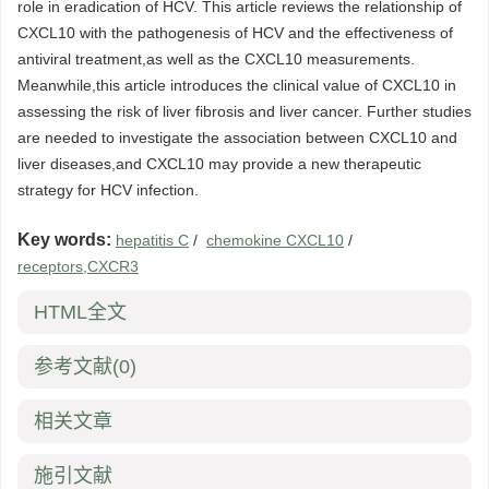
role in eradication of HCV. This article reviews the relationship of
CXCL10 with the pathogenesis of HCV and the effectiveness of
antiviral treatment,as well as the CXCL10 measurements.
Meanwhile,this article introduces the clinical value of CXCL10 in
assessing the risk of liver fibrosis and liver cancer. Further studies
are needed to investigate the association between CXCL10 and
liver diseases,and CXCL10 may provide a new therapeutic
strategy for HCV infection.
Key words:
hepatitis C
/
chemokine CXCL10
/
receptors,CXCR3
HTML全文
参考文献
(0)
相关文章
施引文献