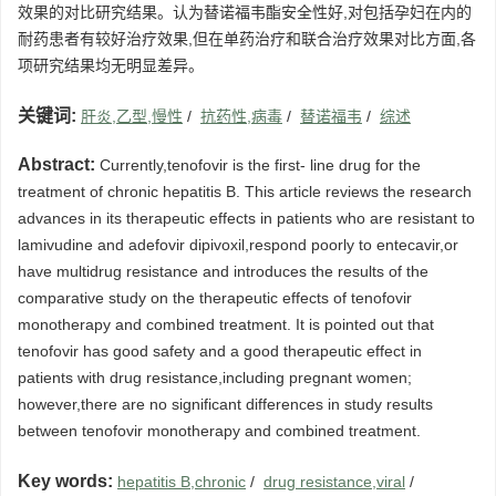
效果的对比研究结果。认为替诺福韦酯安全性好,对包括孕妇在内的
耐药患者有较好治疗效果,但在单药治疗和联合治疗效果对比方面,各
项研究结果均无明显差异。
关键词:
肝炎,乙型,慢性
/
抗药性,病毒
/
替诺福韦
/
综述
Abstract:
Currently,tenofovir is the first- line drug for the
treatment of chronic hepatitis B. This article reviews the research
advances in its therapeutic effects in patients who are resistant to
lamivudine and adefovir dipivoxil,respond poorly to entecavir,or
have multidrug resistance and introduces the results of the
comparative study on the therapeutic effects of tenofovir
monotherapy and combined treatment. It is pointed out that
tenofovir has good safety and a good therapeutic effect in
patients with drug resistance,including pregnant women;
however,there are no significant differences in study results
between tenofovir monotherapy and combined treatment.
Key words:
hepatitis B,chronic
/
drug resistance,viral
/