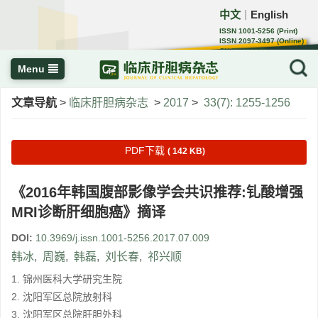
中文
English
｜
ISSN 1001-5256 (Print)
ISSN 2097-3497 (Online)
CN 22-1108/R
Menu
文章导航
>
临床肝胆病杂志
>
2017
>
33(7): 1255-1256
PDF下载
( 142 KB)
《2016年韩国腹部影像学会共识推荐:钆酸增强
MRI诊断肝细胞癌》摘译
DOI:
10.3969/j.issn.1001-5256.2017.07.009
韩冰
,
周巍
,
韩磊
,
刘长春
,
祁兴顺
1. 锦州医科大学研究生院
2. 沈阳军区总院放射科
3. 沈阳军区总院肝胆外科