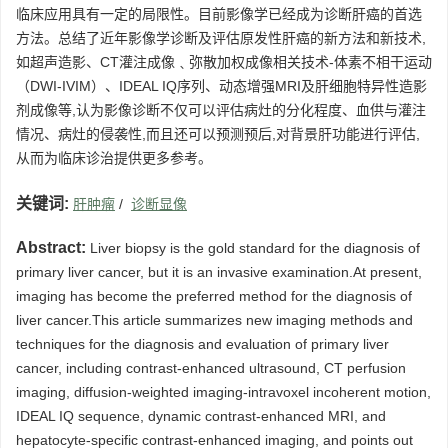
临床应用具有一定的局限性。目前影像学已经成为诊断肝癌的首选
方法。总结了近年影像学诊断及评估原发性肝癌的新方法和新技术,
如超声造影、CT灌注成像﹑弥散加权成像相关技术-体素不相干运动
（DWI-IVIM）、IDEAL IQ序列、动态增强MRI及肝细胞特异性造影
剂成像等,认为影像诊断不仅可以评估病灶的分化程度、血供与灌注
情况、病灶的侵袭性,而且还可以预测预后,对背景肝功能进行评估,
从而为临床诊治提供更多参考。
关键词:
肝肿瘤
/
诊断显像
Abstract:
Liver biopsy is the gold standard for the diagnosis of
primary liver cancer, but it is an invasive examination.At present,
imaging has become the preferred method for the diagnosis of
liver cancer.This article summarizes new imaging methods and
techniques for the diagnosis and evaluation of primary liver
cancer, including contrast-enhanced ultrasound, CT perfusion
imaging, diffusion-weighted imaging-intravoxel incoherent motion,
IDEAL IQ sequence, dynamic contrast-enhanced MRI, and
hepatocyte-specific contrast-enhanced imaging, and points out