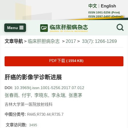
中文
English
｜
ISSN 1001-5256 (Print)
ISSN 2097-3497 (Online)
CN 22-1108/R
Menu
文章导航
>
临床肝胆病杂志
>
2017
>
33(7): 1266-1269
PDF下载
( 1554 KB)
肝癌的影像学诊断进展
DOI:
10.3969/j.issn.1001-5256.2017.07.012
张春雨
,
付宇
,
李晓东
,
李永瑞
,
张惠茅
吉林大学第一医院放射线科
中图分类号:
R445;R730.44;R735.7
文章访问数:
3495