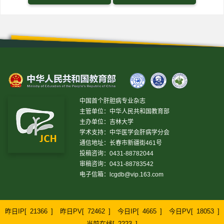
中国首个肝胆病专业杂志
主管单位：中华人民共和国教育部
主办单位：吉林大学
学术支持：中华医学会肝病学分会
通信地址：长春市新疆街461号
投稿咨询：0431-88782044
审稿咨询：0431-88783542
电子信箱：
lcgdb@vip.163.com
昨日IP[
21366
]
昨日PV[
72462
]
今日IP[
4665
]
今日PV[
18053
]
当前在线[
2223
]