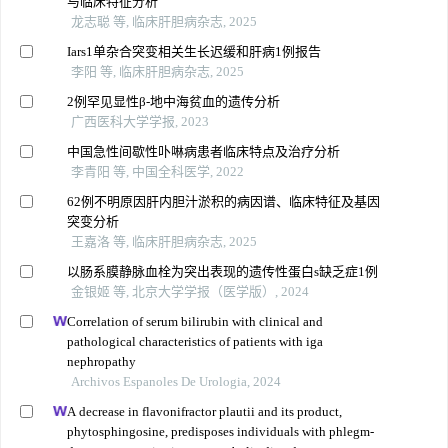
与临床特征分析
龙志聪 等, 临床肝胆病杂志, 2025
Iars1单杂合突变相关生长迟缓和肝病1例报告
李阳 等, 临床肝胆病杂志, 2025
2例罕见显性β-地中海贫血的遗传分析
广西医科大学学报, 2023
中国急性间歇性卟啉病患者临床特点及治疗分析
李青阳 等, 中国全科医学, 2022
62例不明原因肝内胆汁淤积的病因谱、临床特征及基因
突变分析
王嘉洛 等, 临床肝胆病杂志, 2025
以肠系膜静脉血栓为突出表现的遗传性蛋白s缺乏症1例
金银姬 等, 北京大学学报（医学版）, 2024
Correlation of serum bilirubin with clinical and
pathological characteristics of patients with iga
nephropathy
Archivos Espanoles De Urologia, 2024
A decrease in flavonifractor plautii and its product,
phytosphingosine, predisposes individuals with phlegm-