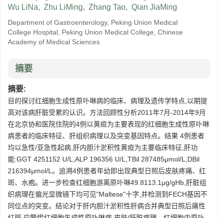
Wu LiNa
,
Zhu LiMing
,
Zhang Tao
,
Qian JiaMing
Department of Gastroenterology, Peking Union Medical
College Hospital, Peking Union Medical College, Chinese
Academy of Medical Sciences
摘要
摘要:
目的探讨红细胞生成性原卟啉病的临床、病理及遗传学特点,以期提
高对该病肝脏受累的认识。方法回顾性分析2011年7月-2014年9月
在北京协和医院住院的4例以黄疸为主要表现的红细胞生成性原卟啉
病患者的临床特征、肝组织病理以及突变基因特点。结果 4例患者
均以急性/亚急性起病,肝内胆汁淤积性黄疸为主要临床特征,肝功
能:GGT 4251152 U/L,ALP 196356 U/L,TBil 287485μmol/L,DBil
216394μmol/L。追溯4例患者年幼即出现典型日照后皮肤疼痛、红
斑、水疱。进一步检查红细胞游离原卟啉49.8113.1μg/gHb,肝脏组
织病理在偏光显微镜下均可见"Maltese"十字,并检测到FECH基因不
同位点的突变。结论对于肝内胆汁淤积性肝病合并典型日照后痛性
红斑,应警惕红细胞生成性原卟啉病,皮肤/肝脏病理、红细胞内原卟