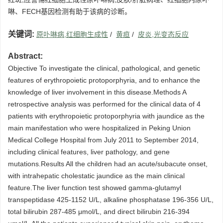
啉、FECH基因检测有助于该病的诊断。
关键词:
原卟啉病,红细胞生成性
/
黄疸
/
皮炎,光变态反应
Abstract:
Objective To investigate the clinical, pathological, and genetic
features of erythropoietic protoporphyria, and to enhance the
knowledge of liver involvement in this disease.Methods A
retrospective analysis was performed for the clinical data of 4
patients with erythropoietic protoporphyria with jaundice as the
main manifestation who were hospitalized in Peking Union
Medical College Hospital from July 2011 to September 2014,
including clinical features, liver pathology, and gene
mutations.Results All the children had an acute/subacute onset,
with intrahepatic cholestatic jaundice as the main clinical
feature.The liver function test showed gamma-glutamyl
transpeptidase 425-1152 U/L, alkaline phosphatase 196-356 U/L,
total bilirubin 287-485 μmol/L, and direct bilirubin 216-394