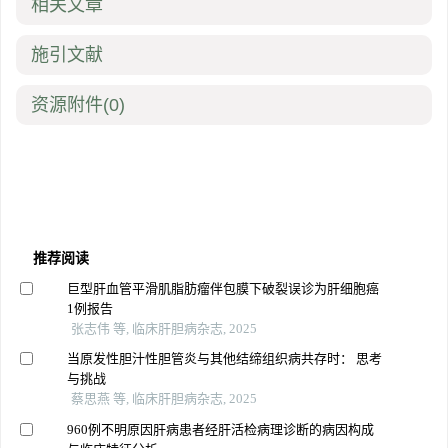
相关文章
施引文献
资源附件
(0)
推荐阅读
巨型肝血管平滑肌脂肪瘤伴包膜下破裂误诊为肝细胞癌
1例报告
张志伟 等, 临床肝胆病杂志, 2025
当原发性胆汁性胆管炎与其他结缔组织病共存时： 思考
与挑战
蔡思燕 等, 临床肝胆病杂志, 2025
960例不明原因肝病患者经肝活检病理诊断的病因构成