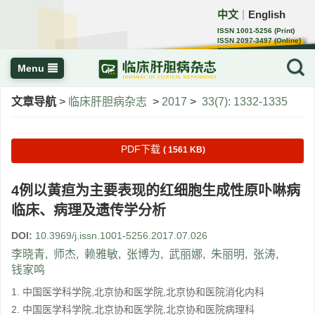
中文
English
｜
ISSN 1001-5256 (Print)
ISSN 2097-3497 (Online)
CN 22-1108/R
Menu
文章导航
>
临床肝胆病杂志
>
2017
>
33(7): 1332-1335
PDF下载
( 1561 KB)
4例以黄疸为主要表现的红细胞生成性原卟啉病
临床、病理及遗传学分析
DOI:
10.3969/j.issn.1001-5256.2017.07.026
李晓青
,
师杰
,
赖雅敏
,
张博为
,
武丽娜
,
朱丽明
,
张涛
,
钱家鸣
1. 中国医学科学院,北京协和医学院,北京协和医院消化内科
2. 中国医学科学院,北京协和医学院,北京协和医院病理科