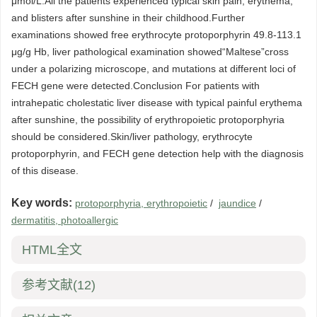
μmol/L.All the patients experienced typical skin pain, erythema,
and blisters after sunshine in their childhood.Further
examinations showed free erythrocyte protoporphyrin 49.8-113.1
μg/g Hb, liver pathological examination showed“Maltese”cross
under a polarizing microscope, and mutations at different loci of
FECH gene were detected.Conclusion For patients with
intrahepatic cholestatic liver disease with typical painful erythema
after sunshine, the possibility of erythropoietic protoporphyria
should be considered.Skin/liver pathology, erythrocyte
protoporphyrin, and FECH gene detection help with the diagnosis
of this disease.
Key words:
protoporphyria, erythropoietic
/
jaundice
/
dermatitis, photoallergic
HTML全文
参考文献
(12)