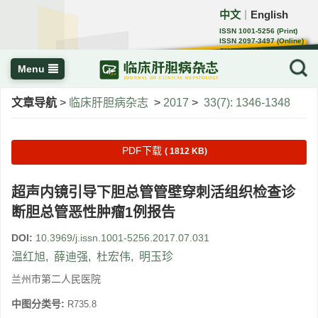
中文
English
｜
ISSN 1001-5256 (Print)
ISSN 2097-3497 (Online)
CN 22-1108/R
Menu
文章导航
>
临床肝胆病杂志
>
2017
>
33(7): 1346-1348
PDF下载
( 1812 KB)
超声内镜引导下胆总管管壁穿刺活组织检查诊
断胆总管恶性肿瘤1例报告
DOI:
10.3969/j.issn.1001-5256.2017.07.031
温红旭
,
薛迪强
,
杜宏伟
,
明玉珍
兰州市第二人民医院
中图分类号:
R735.8