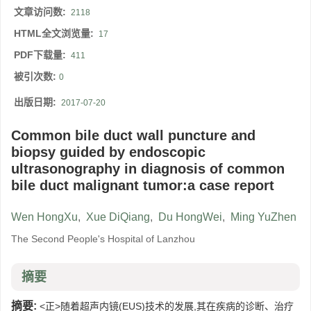
文章访问数:
2118
HTML全文浏览量:
17
PDF下载量:
411
被引次数:
0
出版日期:
2017-07-20
Common bile duct wall puncture and
biopsy guided by endoscopic
ultrasonography in diagnosis of common
bile duct malignant tumor:a case report
Wen HongXu
,
Xue DiQiang
,
Du HongWei
,
Ming YuZhen
The Second People's Hospital of Lanzhou
摘要
摘要:
<正>随着超声内镜(EUS)技术的发展,其在疾病的诊断、治疗