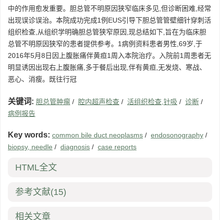
中的作用愈发重要。胆总管不明原因狭窄临床多见,但诊断困难,经常
出现误诊误治。本院成功完成1例EUS引导下胆总管管壁细针穿刺活
组织检查,从组织学明确胆总管狭窄原因,现总结如下,旨在为临床胆
总管不明原因狭窄的患者提供参考。1病例资料患者男性,69岁,于
2016年5月8日因上腹胀痛伴黄疸1周入本院治疗。入院前1周患者无
明显诱因出现右上腹胀痛,多于餐后出现,伴有黄疸,无发烧、寒战、
恶心、消瘦。既往行冠
关键词:
胆总管肿瘤
/
腔内超声检查
/
活组织检查,针吸
/
诊断
/
病例报告
Key words:
common bile duct neoplasms
/
endosonography
/
biopsy, needle
/
diagnosis
/
case reports
HTML全文
参考文献
(15)
相关文章