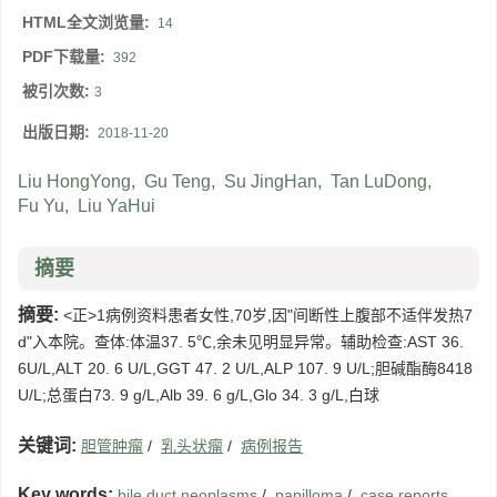
HTML全文浏览量:
14
PDF下载量:
392
被引次数:
3
出版日期:
2018-11-20
Liu HongYong
,
Gu Teng
,
Su JingHan
,
Tan LuDong
,
Fu Yu
,
Liu YaHui
摘要
摘要:
<正>1病例资料患者女性,70岁,因"间断性上腹部不适伴发热7
d"入本院。查体:体温37. 5℃,余未见明显异常。辅助检查:AST 36.
6U/L,ALT 20. 6 U/L,GGT 47. 2 U/L,ALP 107. 9 U/L;胆碱酯酶8418
U/L;总蛋白73. 9 g/L,Alb 39. 6 g/L,Glo 34. 3 g/L,白球
关键词:
胆管肿瘤
/
乳头状瘤
/
病例报告
Key words:
bile duct neoplasms
/
papilloma
/
case reports