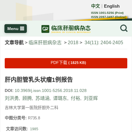
中文
English
｜
ISSN 1001-5256 (Print)
ISSN 2097-3497 (Online)
CN 22-1108/R
Menu
文章导航
>
临床肝胆病杂志
>
2018
>
34(11): 2404-2405
PDF下载
( 1825 KB)
肝内胆管乳头状瘤1例报告
DOI:
10.3969/j.issn.1001-5256.2018.11.028
刘洪勇
,
顾腾
,
苏靖涵
,
谭璐东
,
付裕
,
刘亚辉
吉林大学第一医院肝胆外二科
中图分类号:
R735.8
文章访问数:
1985