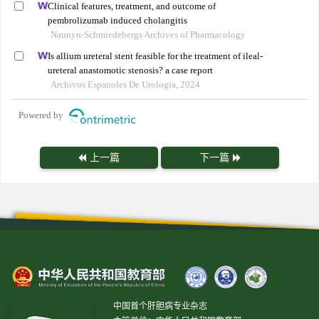
Clinical features, treatment, and outcome of
pembrolizumab induced cholangitis
Naunyn-Schmiedebergs Archives of Pharmacology
Is allium ureteral stent feasible for the treatment of ileal-
ureteral anastomotic stenosis? a case report
Archivos Espanoles De Urologia, 2024
Powered by
上一篇
下一篇
中国首个肝胆病专业杂志