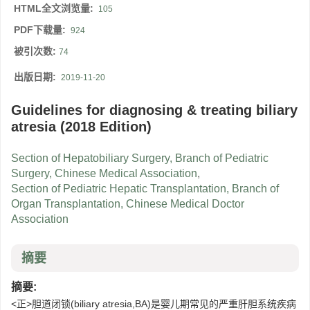
HTML全文浏览量:
105
PDF下载量:
924
被引次数:
74
出版日期:
2019-11-20
Guidelines for diagnosing & treating biliary
atresia (2018 Edition)
Section of Hepatobiliary Surgery, Branch of Pediatric
Surgery, Chinese Medical Association
,
Section of Pediatric Hepatic Transplantation, Branch of
Organ Transplantation, Chinese Medical Doctor
Association
摘要
摘要:
<正>胆道闭锁(biliary atresia,BA)是婴儿期常见的严重肝胆系统疾病