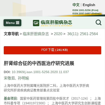
中文
English
｜
ISSN 1001-5256 (Print)
ISSN 2097-3497 (Online)
CN 22-1108/R
Menu
文章导航
>
临床肝胆病杂志
>
2020
>
36(11): 2561-2564
PDF下载
( 241 KB)
肝肾综合征的中西医治疗研究进展
DOI:
10.3969/j.issn.1001-5256.2020.11.037
宋敬茹
,
孙明瑜
上海中医药大学附属曙光医院肝二科，上海中医药大学肝病
研究所肝肾疾病病证教育部重点实验室
基金项目:
国家中医药管理局第四批中医优才（2017-124）； 上海
市科委专项（19401972300）； 上海中医药大学研究生创新课程建