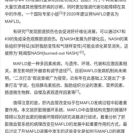
大量饮酒或其他慢性肝病的诊断，同时更加强调代谢功能障碍在其
[
3
]
中的作用，一个国际专家小组
于2020年建议将NAFLD更名为
MAFLD。
[
4
]
有研究
发现胆道损伤也会促进肝纤维化进展，可以通过K7和
K9的免疫染色观察胆道损伤。在NASH发展为肝硬化后，NASH的某
些组织学特征(如肝脂肪变性和气球样变性)可能会退化甚至消失，这
[
5
]
被称为“耗竭型NASH(burned-out NASH)”
。
MAFLD是一种多因素疾病，与遗传、环境、代谢和应激因素相
[
6
]
关，甚至影响肝外器官和调节途径
。目前MAFLD发病机制尚未阐
明，“二次打击”假说曾被广为接受，近些年在此基础上又提出了“多
重打击”学说，包括胰岛素抵抗、脂肪组织分泌的激素、营养因素、
[
7
]
肠道微生物群、自噬及表观遗传因素等
。
值得注意的是，肝内血管改变似乎在MAFLD发病过程中起着重
要作用。本文就肝脏微循环系统、MAFLD中血管结构完整的微循环
障碍以及肝血窦的微循环障碍的研究进展进行综述，着重分析了肝
脏微血管系统的病理改变在MAFLD的发展中起重要作用的方式，最
后讨论了在MAFLD进展中发生的这些变化是如何与MAFLD的病理