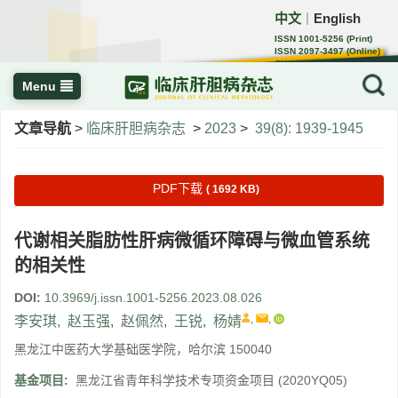
中文
English
｜
ISSN 1001-5256 (Print)
ISSN 2097-3497 (Online)
CN 22-1108/R
Menu
文章导航
>
临床肝胆病杂志
>
2023
>
39(8): 1939-1945
PDF下载
( 1692 KB)
代谢相关脂肪性肝病微循环障碍与微血管系统
的相关性
DOI:
10.3969/j.issn.1001-5256.2023.08.026
,
,
李安琪
,
赵玉强
,
赵佩然
,
王锐
,
杨婧
黑龙江中医药大学基础医学院，哈尔滨 150040
基金项目:
黑龙江省青年科学技术专项资金项目
(2020YQ05)