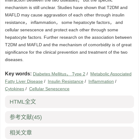
interaction between the two diseases， but the specific
mechanism is still unclear. Studies have shown that T2DM and
MAFLD may cause aggravation of each other through insulin
resistance， inflammation， some hepatocyte factors， and
cellular senescence and protect each other through some
hepatocyte factors. Further research on the association between
T2DM and MAFLD and the mechanism of comorbidity is of great
significance for the clinical prevention and treatment of the two
diseases.
Key words:
Diabetes Mellitus， Type 2
/
Metabolic Associated
Fatty Liver Disease
/
Insulin Resistance
/
Inflammation
/
Cytokines
/
Cellular Senescence
HTML全文
参考文献
(45)
相关文章