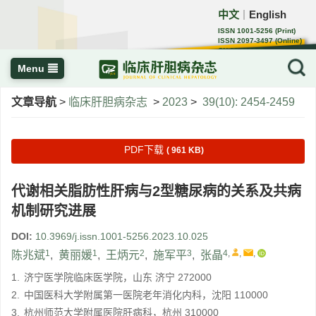
中文
English
｜
ISSN 1001-5256 (Print)
ISSN 2097-3497 (Online)
CN 22-1108/R
Menu
文章导航
>
临床肝胆病杂志
>
2023
>
39(10): 2454-2459
PDF下载
( 961 KB)
代谢相关脂肪性肝病与2型糖尿病的关系及共病
机制研究进展
DOI:
10.3969/j.issn.1001-5256.2023.10.025
1
1
2
3
4
,
,
,
陈兆斌
,
黄丽媛
,
王炳元
,
施军平
,
张晶
1.
济宁医学院临床医学院，山东 济宁 272000
2.
中国医科大学附属第一医院老年消化内科，沈阳 110000
3.
杭州师范大学附属医院肝病科，杭州 310000