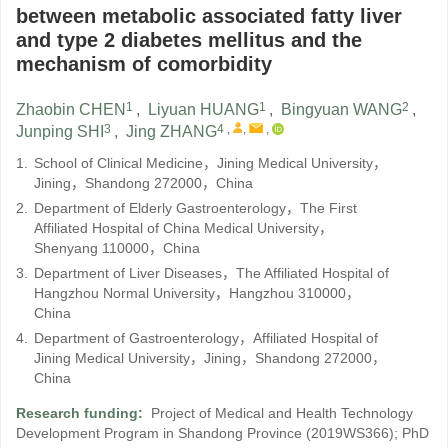
between metabolic associated fatty liver
and type 2 diabetes mellitus and the
mechanism of comorbidity
1
1
2
Zhaobin CHEN
,
Liyuan HUANG
,
Bingyuan WANG
,
3
4
,
,
,
Junping SHI
,
Jing ZHANG
1.
School of Clinical Medicine，Jining Medical University，
Jining，Shandong 272000，China
2.
Department of Elderly Gastroenterology，The First
Affiliated Hospital of China Medical University，
Shenyang 110000，China
3.
Department of Liver Diseases，The Affiliated Hospital of
Hangzhou Normal University，Hangzhou 310000，
China
4.
Department of Gastroenterology，Affiliated Hospital of
Jining Medical University，Jining，Shandong 272000，
China
Research funding:
‍Project of Medical and Health Technology
Development Program in Shandong Province
(2019WS366)
;
PhD