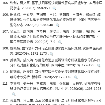
105.
许剑，曹文富. 基于扶阳学说浅谈慢性肝病从阳虚论治. 实用中医
药杂志. 2020(07): 958-959 .
106.
田延昭，于春华，李国庆，王瑶，刘朝霞，王海强，郑丽红. 疏
肝缓胀贴穴位贴敷治疗肝硬化腹水的疗效观察. 中国中西医结合
消化杂志. 2020(08): 638-640 .
107.
吴凤兰，廖南盛，李华思，廖晓兰，陈霞，封佩佩，陈月桥. 马
鞭消水方联合壮医药线点灸治疗乙肝肝硬化腹水的临床疗效. 中
国民族医药杂志. 2020(08): 7-9 .
108.
魏晓梅. 益气舒肝方辅治乙肝肝硬化腹水临床观察. 实用中医药杂
志. 2020(09): 1172-1173 .
109.
姜晓倩，姚文涛. 软肝化症汤加减辨证治疗肝硬化腹水的临床疗
分析及对肝纤化指标的影响. 四川中医. 2020(10): 122-125 .
110.
陈瑞霞，赵安静. 耳穴压豆联合艾灸治疗对肝硬化消化道症状影
响的疗效分析. 新中医. 2020(22): 172-175 .
111.
李振前，盛丹丹，刘戎惠，陈着，张慧敏，吴福宁. 吴福宁教授
辨证治疗病毒性肝炎临床经验. 河北中医. 2020(09): 1295-1298
.
112.
黄亚娟，蒋士生. 五皮饮联合其他疗法治疗肝硬化腹水的Meta分