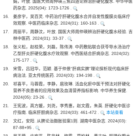
娟，叶放. 国医大师周仲瑛三焦四道论辨治肝硬化腹水. 中华中医
药杂志. 2025(04): 1723-1726 .
16.
姜彦宇，吴百灵. 中药治疗肝硬化腹水合并自发性腹膜炎临床疗
效观察. 中医药临床杂志. 2024(01): 160-163 .
17.
周丽平，周静汶，叶放. 国医大师周仲瑛辨治肝硬化腹水经验. 吉
林中医药. 2024(01): 33-37 .
18.
张义松，赵桂荣，刘磊，陈伟涛. 中药敷贴联合茯苓导水汤治疗
乙型肝炎肝硬化腹水疗效观察. 中西医结合肝病杂志. 2024(02):
175-177 .
19.
宋雪，吕冠华，范颖. 基于仲景“肝病实脾”理论探析现代临床肝
病治法. 亚太传统医药. 2024(03): 194-198 .
20.
祁喜平，马蓉霞，李静，扈玫琳. 活血化瘀中医干预法对肝硬化
营养不良患者的应用效果及血清营养指标影响. 中华养生保健.
2024(05): 23-26 .
21.
王宪波，高方媛，刘尧，李秀惠，赵文霞，朱英. 肝硬化中医诊
疗指南. 临床肝胆病杂志. 2024(03): 461-472 .
本站查看
22.
文红，安阳. 从脾论治臌胀验案1则. 湖南中医杂志. 2024(03):
87-88+95 .