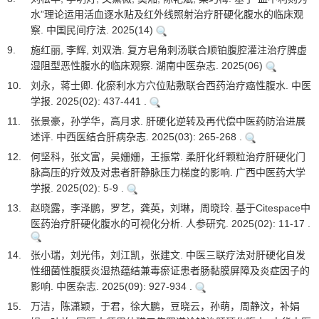
水”理论运用活血逐水贴及红外线照射治疗肝硬化腹水的临床观
察. 中国民间疗法. 2025(14)
9.
施红丽, 李辉, 刘双浩. 复方皂角刺汤联合顺铂腹腔灌注治疗脾虚
湿阻型恶性腹水的临床观察. 湖南中医杂志. 2025(06)
10.
刘永，蒋士卿. 化瘀利水方穴位贴敷联合西药治疗癌性腹水. 中医
学报. 2025(02): 437-441 .
11.
张景豪，孙学华，高月求. 肝硬化逆转及再代偿中医药防治进展
述评. 中西医结合肝病杂志. 2025(03): 265-268 .
12.
何坚科，张文富，吴姗姗，王振常. 柔肝化纤颗粒治疗肝硬化门
脉高压的疗效及对患者肝静脉压力梯度的影响. 广西中医药大学
学报. 2025(02): 5-9 .
13.
赵晓露，李泽鹏，罗艺，龚英，刘琳，周晓玲. 基于Citespace中
医药治疗肝硬化腹水的可视化分析. 人参研究. 2025(02): 11-17 .
14.
张小瑞，刘光伟，刘江凯，张建文. 中医三联疗法对肝硬化自发
性细菌性腹膜炎湿热蕴结兼毒瘀证患者肠黏膜屏障及炎症因子的
影响. 中医杂志. 2025(09): 927-934 .
15.
万洁，陈潇颖，于君，徐大鹏，豆晓云，孙萌，周静汶，补娟