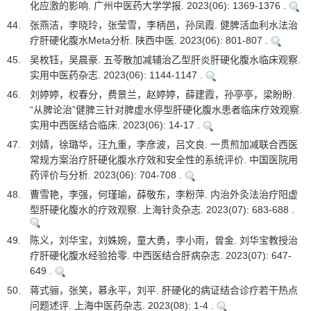
化应激的影响. 广州中医药大学学报. 2023(06): 1369-1376 .
44.
张燕洁，李晓玲，张莹雪，李柄邑，孙凤霞. 健脾活血利水法治
疗肝硬化腹水Meta分析. 陕西中医. 2023(06): 801-807 .
45.
吴枚钰，吴晨豪. 五苓散加减辅治乙型肝炎肝硬化腹水临床观察.
实用中医药杂志. 2023(06): 1144-1147 .
46.
刘婷婷，权春分，费景兰，赵婷婷，薛建霞，孙亭亭，梁盼盼.
“从脾论治”健脾三针对脾虚水停型肝硬化腹水患者临床疗效观察.
实用中西医结合临床. 2023(06): 14-17 .
47.
刘婧，徐璐华，汪九重，李彦波，吕文良. 一贯煎加减联合西医
常规方案治疗肝硬化腹水疗效和安全性的系统评价. 中国医院用
药评价与分析. 2023(06): 704-708 .
48.
曹雪艳，李强，何瑾瑜，薛敬东，李粉萍. 内治外灸法治疗阳虚
型肝硬化腹水的疗效观察. 上海针灸杂志. 2023(07): 683-688 .
49.
陈义，刘华宝，刘姝婉，童大勇，李小雨，曾金. 刘华宝教授治
疗肝硬化腹水经验拾零. 中西医结合肝病杂志. 2023(07): 647-
649 .
50.
蒋式骊，张笑，慕永平，刘平. 肝硬化的病证结合诊疗若干热点
问题述评. 上海中医药杂志. 2023(08): 1-4 .