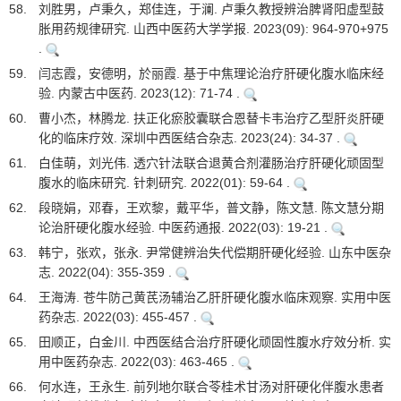
58.
刘胜男，卢秉久，郑佳连，于澜. 卢秉久教授辨治脾肾阳虚型鼓
胀用药规律研究. 山西中医药大学学报. 2023(09): 964-970+975
.
59.
闫志霞，安德明，於丽霞. 基于中焦理论治疗肝硬化腹水临床经
验. 内蒙古中医药. 2023(12): 71-74 .
60.
曹小杰，林腾龙. 扶正化瘀胶囊联合恩替卡韦治疗乙型肝炎肝硬
化的临床疗效. 深圳中西医结合杂志. 2023(24): 34-37 .
61.
白佳萌，刘光伟. 透穴针法联合退黄合剂灌肠治疗肝硬化顽固型
腹水的临床研究. 针刺研究. 2022(01): 59-64 .
62.
段晓娟，邓春，王欢黎，戴平华，普文静，陈文慧. 陈文慧分期
论治肝硬化腹水经验. 中医药通报. 2022(03): 19-21 .
63.
韩宁，张欢，张永. 尹常健辨治失代偿期肝硬化经验. 山东中医杂
志. 2022(04): 355-359 .
64.
王海涛. 苍牛防己黄芪汤辅治乙肝肝硬化腹水临床观察. 实用中医
药杂志. 2022(03): 455-457 .
65.
田顺正，白金川. 中西医结合治疗肝硬化顽固性腹水疗效分析. 实
用中医药杂志. 2022(03): 463-465 .
66.
何水连，王永生. 前列地尔联合苓桂术甘汤对肝硬化伴腹水患者