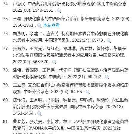
74.
卢慧民. 中西药合用治疗肝硬化腹水临床观察. 实用中医药杂志.
2022(08): 1349-1351 .
75.
王磊. 肝硬化腹水的中西医结合诊治. 临床肝胆病杂志. 2022(09):
1956-1961 .
本站查看
76.
胡燕明，余建平，盛吉芳. 特利加压素联合中药敷脐在肝硬化腹
水患者中的应用. 中国现代医生. 2022(24): 69-73 .
77.
张海燕，王大光，薛红杰，邓琳琳，高春林，管怀德，陈福来.
穴位贴敷在顽固性腹腔积液患者中的应用效果. 中国临床护理.
2022(09): 568-570 .
78.
潘伟，青国婷，王建伟，代先坤. 疏肝祛湿清热方治疗湿热内蕴
型肝硬化临床观察. 中国药业. 2022(21): 99-102 .
79.
王立霏. 艾灸联合消胀方敷脐治疗脾肾阳虚型肝硬化腹水的临床
观察. 中医外治杂志. 2022(04): 64-65 .
80.
陈作海，王月明，冯丽娟，钟镇康，李聆嫦，周晓玲. 穴位贴敷
治疗肝硬化腹水临床研究进展. 国际中医中药杂志. 2022(12):
1451-1454 .
81.
曹春芳，张晓曼，李新才，林卫. 乙型肝炎肝硬化患者肠道菌群
改变与HBV-DNA水平的关系. 中国微生态学杂志. 2022(12):