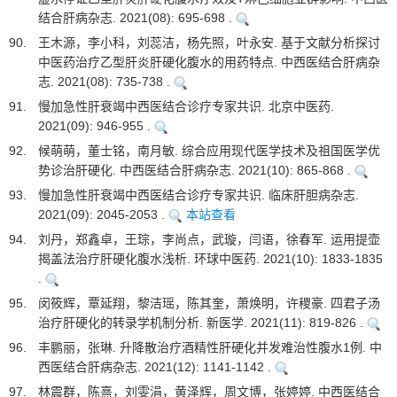
结合肝病杂志. 2021(08): 695-698 .
90.
王木源，李小科，刘蕊洁，杨先照，叶永安. 基于文献分析探讨
中医药治疗乙型肝炎肝硬化腹水的用药特点. 中西医结合肝病杂
志. 2021(08): 735-738 .
91.
慢加急性肝衰竭中西医结合诊疗专家共识. 北京中医药.
2021(09): 946-955 .
92.
候萌萌，董士铭，南月敏. 综合应用现代医学技术及祖国医学优
势诊治肝硬化. 中西医结合肝病杂志. 2021(10): 865-868 .
93.
慢加急性肝衰竭中西医结合诊疗专家共识. 临床肝胆病杂志.
2021(09): 2045-2053 .
本站查看
94.
刘丹，郑鑫卓，王琮，李尚点，武璇，闫语，徐春军. 运用提壶
揭盖法治疗肝硬化腹水浅析. 环球中医药. 2021(10): 1833-1835
.
95.
闵筱辉，覃延翔，黎洁瑶，陈其奎，萧焕明，许稷豪. 四君子汤
治疗肝硬化的转录学机制分析. 新医学. 2021(11): 819-826 .
96.
丰鹏丽，张琳. 升降散治疗酒精性肝硬化并发难治性腹水1例. 中
西医结合肝病杂志. 2021(12): 1141-1142 .
97.
林震群，陈熹，刘雯涓，黄泽辉，周文博，张婷婷. 中西医结合