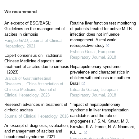
We recommend
An excerpt of BSG/BASL:
Routine liver function test monitoring
Guidelines on the management of
of patients treated for active M.TB
ascites in cirrhosis
infection does not influence
management: A real-world
Fangbo GAO
,
Journal of Clinical
retrospective study
Hepatology
,
2021
Eshrina Gosal
,
European
Expert consensus on Traditional
Respiratory Journal
,
2018
Chinese Medicine diagnosis and
treatment of ascites due to cirrhosis
Hepatopulmonary syndrome
（2023）
prevalence and characteristics in
children with cirrhosis in southern
Branch of Gastrointestinal
Brazil
Diseases， China Association of
Chinese Medicine
,
Journal of
Eduardo Garcia
,
European
Clinical Hepatology
,
2023
Respiratory Journal
,
2018
Research advances in treatment of
“Impact of hepatopulmonary
cirrhotic ascites
syndrome in liver transplantation
candidates and the role of
Journal of Clinical Hepatology
,
2016
angiogenesis.” S.M. Kawut, M.J.
An excerpt of diagnosis, evaluation,
Krowka, K.A. Forde, N. Al-Naamani,
and management of ascites and
K.L. ...
hepatorenal syndrome: 2021
European Respiratory Society
,