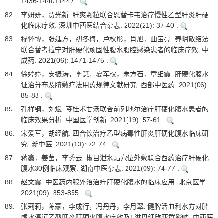
1436-1440+1447 .
82.
李妍妍，贾光新. 肝爽颗粒联合恩替卡韦治疗慢性乙型肝炎肝硬
化临床疗效. 深圳中西医结合杂志. 2022(21): 37-40 .
83.
穆怀博，张延方，初冬梅，芦秋彤，肖旭，曲宝亮. 养阴散结法
联合替考拉宁对肝硬化顽固性腹水腹腔感染患者的临床疗效. 中
成药. 2021(06): 1471-1475 .
84.
徐婷婷，安振涛，李慧，夏军权，朱方石，章细霞. 肝硬化腹水
证治分布及脐敷疗法用药规律文献研究. 西部中医药. 2021(06):
85-88 .
85.
孔祥钢，刘斌. 苓桂术甘汤联合前列地尔治疗肝硬化腹水患者的
临床效果分析. 中国医学创新. 2021(19): 57-61 .
86.
宋爱军，胡经航. 四合饮治疗乙型病毒性肝炎肝硬化腹水临床研
究. 新中医. 2021(13): 72-74 .
87.
蒋鑫，姜莹，李秀云. 椒目泄水贴穴位外敷联合西药治疗肝硬化
腹水30例临床观察. 湖南中医杂志. 2021(09): 74-77 .
88.
赵文霞. 中医药内服外治治疗肝硬化腹水的临床应用. 北京医学.
2021(09): 853-855 .
89.
张莉莉，陈豪，李成行，冯丹丹，李月翠. 健脾活血利水方对脾
虚水停证乙型肝炎肝硬化腹水疗效及T淋巴细胞亚群影响. 中西医