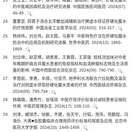
23.
吴玉莹，许宏平，陈华林，梅露，莫柏林，黄古叶. 肝硬化腹水
的中医病因病机及治疗研究进展. 中国民族民间医药. 2024(07):
46-49 .
24.
董蒙芸. 四君子汤合五苓散加减辅助治疗脾虚水停证肝硬化腹水
的疗效观察. 中国冶金工业医学杂志. 2024(03): 316-317 .
25.
杨培伟，刘光伟，赵文霞，马素平. 中医特色疗法在肝硬化腹水
防治中的应用及机制研究进展. 世界中医药. 2024(12): 1865-
1869 .
26.
刘位坤，赵亚博，胡景景，王春霞，王英强. 桂枝汤加味对中老
年晚期肝癌合并腹水患者的免疫指标和血清肿瘤标志物及生活质
量的影响. 中国中西医结合消化杂志. 2024(09): 790-795 .
27.
李慧丽，李勇，牟倩，付亚杰. 地甲利水汤联合穴位贴敷及温灸
治疗对阴虚水停型肝硬化腹水患者的疗效. 中西医结合肝病杂志.
2024(09): 790-794 .
28.
杨璐璐，潘秀竹，张瑶琼. 中医疗效评价标准对减轻患者证候的
作用. 中医药管理杂志. 2024(17): 108-110 .
29.
刘津，臧旭杰，徐鹏，齐健，张天宇，付韬，苑伟，苑鹏程，冯
海乐. 大黄■虫胶囊临床合理用药评价标准的探索及应用. 北京中
医药大学学报. 2024(10): 1449-1456 .