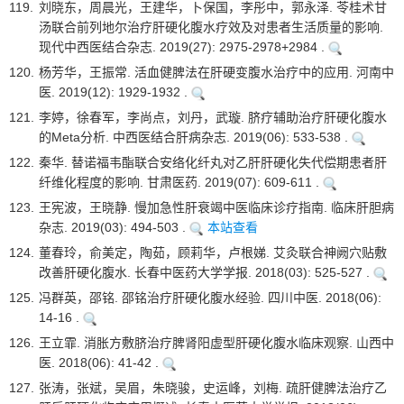
119.
刘晓东，周晨光，王建华，卜保国，李彤中，郭永泽. 苓桂术甘
汤联合前列地尔治疗肝硬化腹水疗效及对患者生活质量的影响.
现代中西医结合杂志. 2019(27): 2975-2978+2984 .
120.
杨芳华，王振常. 活血健脾法在肝硬变腹水治疗中的应用. 河南中
医. 2019(12): 1929-1932 .
121.
李婷，徐春军，李尚点，刘丹，武璇. 脐疗辅助治疗肝硬化腹水
的Meta分析. 中西医结合肝病杂志. 2019(06): 533-538 .
122.
秦华. 替诺福韦酯联合安络化纤丸对乙肝肝硬化失代偿期患者肝
纤维化程度的影响. 甘肃医药. 2019(07): 609-611 .
123.
王宪波，王晓静. 慢加急性肝衰竭中医临床诊疗指南. 临床肝胆病
杂志. 2019(03): 494-503 .
本站查看
124.
董春玲，俞美定，陶茹，顾莉华，卢根娣. 艾灸联合神阙穴贴敷
改善肝硬化腹水. 长春中医药大学学报. 2018(03): 525-527 .
125.
冯群英，邵铭. 邵铭治疗肝硬化腹水经验. 四川中医. 2018(06):
14-16 .
126.
王立霏. 消胀方敷脐治疗脾肾阳虚型肝硬化腹水临床观察. 山西中
医. 2018(06): 41-42 .
127.
张涛，张斌，吴眉，朱晓骏，史运峰，刘梅. 疏肝健脾法治疗乙