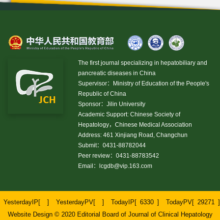
The first journal specializing in hepatobiliary and
pancreatic diseases in China
Supervisor：Ministry of Education of the People's
Republic of China
Sponsor：Jilin University
Academic Support: Chinese Society of
Hepatology，Chinese Medical Association
Address: 461 Xinjiang Road, Changchun
Submit：0431-88782044
Peer review：0431-88783542
Email：
lcgdb@vip.163.com
YesterdayIP[
]
YesterdayPV[
]
TodayIP[
6330
]
TodayPV[
29271
]
Website Design © 2020 Editorial Board of Journal of Clinical Hepatology