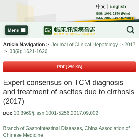
中文
English
｜
ISSN 1001-5256 (Print)
ISSN 2097-3497 (Online)
CN 22-1108/R
Menu
Article Navigation
>
Journal of Clinical Hepatology
>
2017
>
33(9): 1621-1626
PDF
( 250 KB)
Expert consensus on TCM diagnosis
and treatment of ascites due to cirrhosis
(2017)
10.3969/j.issn.1001-5256.2017.09.002
DOI:
Branch of Gastrointestinal Diseases, China Association of
Chinese Medicine