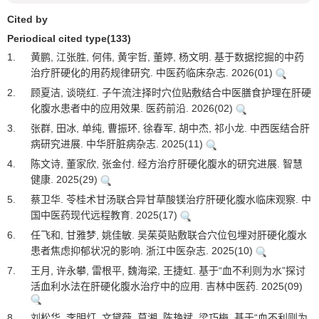
Cited by
Periodical cited type(133)
1.
黄鹏, 江张胜, 何伟, 黄宇哲, 董婷, 杨文明. 基于数据挖掘的中药
治疗肝硬化的用药规律研究. 中医药临床杂志. 2026(01)
2.
顾夏洁, 谈晓红. 子午流注择时穴位贴敷结合中医膳食护理在肝硬
化腹水患者中的应用效果. 医药前沿. 2026(02)
3.
张群, 田冰, 单纯, 曹振环, 徐春军, 胡中杰, 祁小龙. 中西医结合肝
病研究进展. 中华肝脏病杂志. 2025(11)
4.
陈文诗, 董家欣, 张金付. 经方治疗肝硬化腹水的研究进展. 智慧
健康. 2025(29)
5.
蔡卫华. 苓桂术甘汤联合异甘草酸镁治疗肝硬化腹水临床观察. 中
国中医药现代远程教育. 2025(17)
6.
任飞和, 甘雅梦, 姚佳敏. 吴茱萸贴敷联合穴位包埋对肝硬化腹水
患者焦虑抑郁状况的影响. 浙江中医杂志. 2025(10)
7.
王月, 许永攀, 雷根平, 魏海梁, 王捷虹. 基于“血不利则为水”探讨
活血利水法在肝硬化腹水治疗中的应用. 吉林中医药. 2025(09)
8.
刘松华, 李明灯, 文黛薇, 莫湘, 陈艳斌, 梁巧梅. 基于“血不利则为