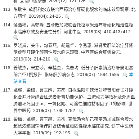
析. 湖南中医杂志. 2020(12): 121-126 .
113.
陈耿生. 软肝利水方联合西药治疗肝硬化腹水的临床效果观察. 北
方药学. 2019(04): 24-25 .
114.
侯浩彬，高乾峰. 五苓散加减联合托拉塞米治疗肝硬化难治性腹
水临床疗效及安全性分析. 河北中医. 2019(03): 410-413+417 .
115.
罗晓岚，关伟，勾春燕，胡建华，李秀惠. 滋肾柔肝法治疗肝肾
阴虚型肝硬化顽固性腹水临床观察. 中西医结合肝病杂志.
2019(03): 214-216 .
116.
姜敏杰，宋立莎，辛桂杰，高普均. 低分子肝素钠治疗肝窦阻塞
综合征1例报告. 临床肝胆病杂志. 2019(07): 1594-1595 .
本
站查看
117.
姚耀，柴梅，曹玉鹃，苏杰. 自拟温阳消饮汤对脾肾阳虚证肝硬
化合并肝肾综合征患者肝肾功能保护、血流动力学指标及外周血
肿瘤坏死因子-α、一氧化氮、可溶性细胞黏附因子-1的影响. 世
界中医药. 2019(07): 1748-1752 .
118.
柴梅，姚耀，曹玉鹃，苏杰. 真武汤合防己茯苓汤加减联合腹水
超滤浓缩回输治疗肝肾综合征顽固性腹水临床研究. 辽宁中医药
大学学报. 2019(09): 192-195 .