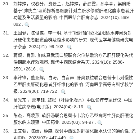
30.
刘婷婷，权春分，费景兰，赵婷婷，薛建霞，孙亭亭，梁盼盼.
基于“脾统血”理论探析易医脐针对血瘀水停型肝硬化腹水患者肝
功能及生活质量的影响. 中西医结合肝病杂志. 2024(10): 889-
892 .
31.
王国健，陈俊谋，李一明. 基于“肠肝轴”探讨温阳逐水神阙灸对
肝硬化患者肠道菌群及腹水影响的研究. 现代医学与健康研究电
子杂志. 2024(21): 99-102 .
32.
蒋颖，肖雅. 加味真武汤口服联合穴位贴敷治疗乙肝肝硬化失代
偿期腹水疗效观察. 现代中西医结合杂志. 2024(18): 2588-
2591+2616 .
33.
李津锋，董亚辉，白涛，白言声. 肝爽颗粒联合恩替卡韦对慢性
乙型肝炎肝硬化患者肝纤维化的影响. 河南医学高等专科学校学
报. 2024(06): 719-722 .
34.
童光东 ，邢宇锋. 鼓胀（肝硬化腹水）中医诊疗专家建议. 中国
肝脏病杂志(电子版). 2024(04): 8-16 .
35.
陈杰，高凌燕. 软肝汤联合恩替卡韦治疗乙型病毒性肝炎肝硬化
腹水临床观察. 中国药业. 2023(03): 94-97 .
36.
王艾蓉，陈婧，钟森. 探讨中西医对肝硬化腹水认识的通约性. 光
明中医. 2023(03): 447-449 .