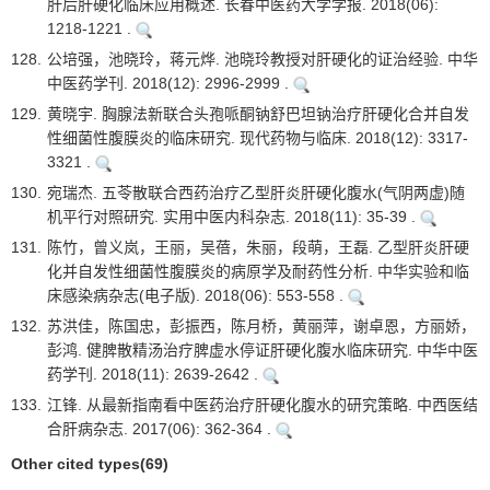
肝后肝硬化临床应用概述. 长春中医药大学学报. 2018(06):
1218-1221 .
128.
公培强，池晓玲，蒋元烨. 池晓玲教授对肝硬化的证治经验. 中华
中医药学刊. 2018(12): 2996-2999 .
129.
黄晓宇. 胸腺法新联合头孢哌酮钠舒巴坦钠治疗肝硬化合并自发
性细菌性腹膜炎的临床研究. 现代药物与临床. 2018(12): 3317-
3321 .
130.
宛瑞杰. 五苓散联合西药治疗乙型肝炎肝硬化腹水(气阴两虚)随
机平行对照研究. 实用中医内科杂志. 2018(11): 35-39 .
131.
陈竹，曾义岚，王丽，吴蓓，朱丽，段萌，王磊. 乙型肝炎肝硬
化并自发性细菌性腹膜炎的病原学及耐药性分析. 中华实验和临
床感染病杂志(电子版). 2018(06): 553-558 .
132.
苏洪佳，陈国忠，彭振西，陈月桥，黄丽萍，谢卓恩，方丽娇，
彭鸿. 健脾散精汤治疗脾虚水停证肝硬化腹水临床研究. 中华中医
药学刊. 2018(11): 2639-2642 .
133.
江锋. 从最新指南看中医药治疗肝硬化腹水的研究策略. 中西医结
合肝病杂志. 2017(06): 362-364 .
Other cited types(69)