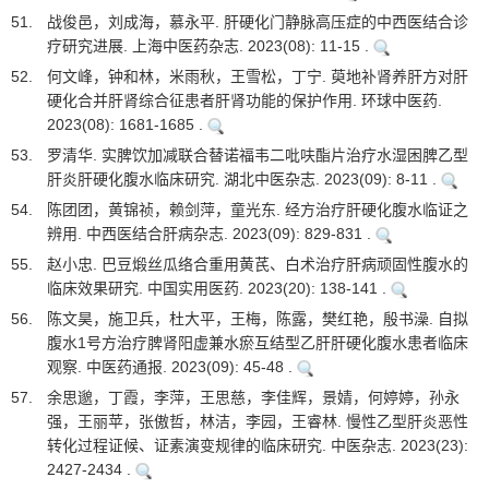
51.
战俊邑，刘成海，慕永平. 肝硬化门静脉高压症的中西医结合诊
疗研究进展. 上海中医药杂志. 2023(08): 11-15 .
52.
何文峰，钟和林，米雨秋，王雪松，丁宁. 萸地补肾养肝方对肝
硬化合并肝肾综合征患者肝肾功能的保护作用. 环球中医药.
2023(08): 1681-1685 .
53.
罗清华. 实脾饮加减联合替诺福韦二吡呋酯片治疗水湿困脾乙型
肝炎肝硬化腹水临床研究. 湖北中医杂志. 2023(09): 8-11 .
54.
陈团团，黄锦祯，赖剑萍，童光东. 经方治疗肝硬化腹水临证之
辨用. 中西医结合肝病杂志. 2023(09): 829-831 .
55.
赵小忠. 巴豆煅丝瓜络合重用黄芪、白术治疗肝病顽固性腹水的
临床效果研究. 中国实用医药. 2023(20): 138-141 .
56.
陈文昊，施卫兵，杜大平，王梅，陈露，樊红艳，殷书澡. 自拟
腹水1号方治疗脾肾阳虚兼水瘀互结型乙肝肝硬化腹水患者临床
观察. 中医药通报. 2023(09): 45-48 .
57.
余思邈，丁霞，李萍，王思慈，李佳辉，景婧，何婷婷，孙永
强，王丽苹，张傲哲，林洁，李园，王睿林. 慢性乙型肝炎恶性
转化过程证候、证素演变规律的临床研究. 中医杂志. 2023(23):
2427-2434 .