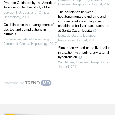
Practice Guidance by the American
European Respiratory Journal
,
2023
Association for the Study of Liv...
The correlation between
Jiaxuan HU
,
Journal of Clinical
hepatopulmonary syndrome and
Hepatology
,
2021
cirrhosis etiological diagnosis in
Guidelines on the management of
candidates for liver transplantation
ascites and complications in
at Santa Casa Hospital
cirrhosis
Eduardo Garcia
,
European
Chinese Society of Hepatology
,
Respiratory Journal
,
2011
Journal of Clinical Hepatology
,
2017
Sitaxentan-related acute liver failure
in a patient with pulmonary arterial
hypertension.
W-T N Lee
,
European Respiratory
Journal
,
2011
Powered by