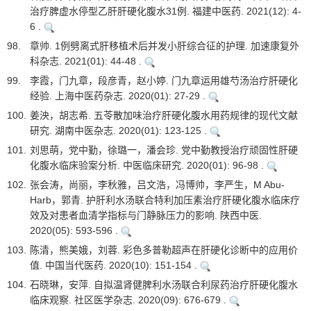
治疗脾虚水停型乙肝肝硬化腹水31例. 福建中医药. 2021(12): 4-
6 .
98.
章帅. 1例劈离式肝移植术后并发小肝综合征的护理. 加速康复外
科杂志. 2021(01): 44-48 .
99.
李霞，门九章，段彦青，赵小婷. 门九章运用雄芍汤治疗肝硬化
经验. 上海中医药杂志. 2020(01): 27-29 .
100.
姜泱，胡志希. 五苓散加味治疗肝硬化腹水用药规律的现代文献
研究. 湖南中医杂志. 2020(01): 123-125 .
101.
刘思萌，党中勤，徐璐一，潘会珍. 党中勤教授治疗顽固性肝硬
化腹水临床验案分析. 中医临床研究. 2020(01): 96-98 .
102.
张会涛，尚丽，李秋雅，吕文浩，冯博帅，李严生，M Abu-
Harb，郭青. 护肝利水汤联合特利加压素治疗肝硬化腹水临床疗
效及对患者血清学指标与门静脉压力的影响. 陕西中医.
2020(05): 593-596 .
103.
陈清，熊美娥，刘蓉. 彩色多普勒超声在肝硬化诊断中的应用价
值. 中国当代医药. 2020(10): 151-154 .
104.
石晓琳，安萍. 自拟温肾健脾利水汤联合利尿药治疗肝硬化腹水
临床观察. 社区医学杂志. 2020(09): 676-679 .