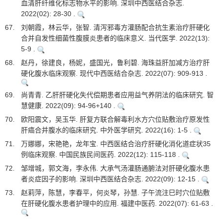
血清肝纤维化标志物水平的影响. 深圳中西医结合杂志.
2022(02): 28-30 .
67.
刘朝霞，林云华，张智. 清泻邪毒方灌肠配合抗生素治疗肝硬化
合并自发性细菌性腹膜炎患者的临床意义. 当代医学. 2022(13):
5-9 .
68.
赵丹，徐建良，杨妮，盛国光，鲁利碧. 海珠益肝加减方治疗肝
硬化腹水临床观察. 现代中西医结合杂志. 2022(07): 909-913 .
69.
尚青青. 乙肝肝硬化失代偿期患者应用益气养阴法的临床研究. 智
慧健康. 2022(09): 94-96+140 .
70.
欧阳震文，吴玉华. 肝复方联合解毒利水方穴位贴敷治疗原发性
肝癌合并腹水的临床研究. 中外医学研究. 2022(16): 1-5 .
71.
万娜娜，宋艳艳，龙年宝. 中西医结合治疗肝硬化消化道症状35
例临床观察. 中国民族民间医药. 2022(12): 115-118 .
72.
邹增城，郭文海，李永伟. 大承气汤灌肠通腑法对肝硬化腹水患
者炎症因子的影响. 深圳中西医结合杂志. 2022(09): 12-15 .
73.
赵莉萍，陈慧，李春平，何炎琴，孙慧. 子午流注巳时穴位贴敷
在肝硬化腹水患者护理中的应用. 福建中医药. 2022(07): 61-63 .