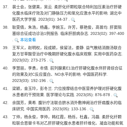
37.
裴士会，张健美，吴云. 柔肝化纤颗粒联合特利加压素治疗肝硬
化腹水临床疗效及对门静脉压力和氧化应激水平的影响. 湖北中
医药大学学报. 2023(01): 34-37 .
38.
耿雯倩，朱浩，杨鑫，李婉玉，许芳，蔡艳俊，高普均. 肝窦阻
塞综合征成功诊治1例报告. 临床肝胆病杂志. 2023(02): 397-400
.
本站查看
39.
王军义，赵明权，段成颖，侯留法，娄静. 益气散结消臌汤联合
复方甘草酸苷治疗中晚期肝硬化腹水临床观察. 实用中医药杂志.
2023(02): 273-275 .
40.
李慧丽，李勇，牟倩. 前列腺素E1治疗肝硬化腹水伴肝肾综合征
的效果及对C反应蛋白、NO水平的影响. 中国医药科学.
2023(03): 192-196 .
41.
梁颖，金玉玲，彭冬兰. 穴位按摩结合中医营养护理对肝硬化腹
水患者的干预效果. 医学理论与实践. 2023(05): 876-878 .
42.
余国芳，黄希. 腹针疗法联合脐水消外敷神阙治疗肝癌腹水的临
床研究. 中国实用医药. 2023(05): 133-136 .
43.
丁帅，杨永俊，李帅，韩红霞，杨烁，杜鑫，冯磊. 柔肝化纤颗
粒联合恩替卡韦对乙肝肝硬化腹水患者肝纤维化、凝血功能和氧