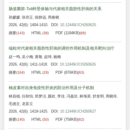
肠道菌群-Toll样受体轴与代谢相关脂肪性肝病的关系
孙媛媛
张存正
徐静远
周春晓
,
,
,
2026, 42(6): 1404-1410.
DOI:
10.12449/JCH260625
摘要
HTML
PDF (1194KB)
(
143
)
(
38
)
(
68
)
端粒对代谢相关脂肪性肝病的调控作用机制及相关靶向治疗
赵一鸣
吴小梅
黄敬
赵琦
杨梅
,
,
,
,
2026, 42(6): 1411-1418.
DOI:
10.12449/JCH260626
摘要
HTML
PDF (876KB)
(
164
)
(
29
)
(
63
)
柚皮素对自身免疫性肝炎的防治作用及分子机制
林昌稳
任秋怡
郑梦洁
颜欢
李佳
冯嘉欣
林海英
舒发明
周晓玲
,
,
,
,
,
,
,
,
,
毛德文
龙富立
,
2026, 42(6): 1419-1425.
DOI:
10.12449/JCH260627
摘要
HTML
PDF (758KB)
(
140
)
(
50
)
(
62
)