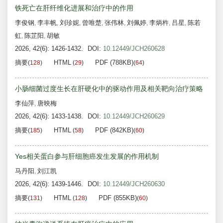
铁死亡在肝纤维化进展和治疗中的作用
李俊钢
李丰帆
刘珍妮
曾唯楚
张伟林
刘佩婷
李炳杵
吕星
陈若
,
,
,
,
,
,
,
,
虹
陈芷阳
胡敏
,
,
2026, 42(6): 1426-1432.
DOI:
10.12449/JCH260628
摘要
HTML
PDF (788KB)
(
128
)
(
29
)
(
64
)
小肠细菌过度生长在肝硬化中的驱动作用及相关靶向治疗策略
李仙萍
唐映梅
,
2026, 42(6): 1433-1438.
DOI:
10.12449/JCH260629
摘要
HTML
PDF (842KB)
(
185
)
(
58
)
(
60
)
Yes相关蛋白参与肝细胞癌发生发展的作用机制
马丹阳
刘江凯
,
2026, 42(6): 1439-1446.
DOI:
10.12449/JCH260630
摘要
HTML
PDF (855KB)
(
131
)
(
128
)
(
60
)