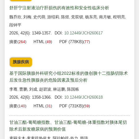
舒肝宁注射液治疗肝损伤的有效性和安全性临床分析
魏乔欣
刘梅
史代萌
游绍莉
陈煜
党双锁
杨东亮
南月敏
程明亮
,
,
,
,
,
,
,
,
,
段钟平
2026, 42(6): 1349-1357.
DOI:
10.12449/JCH260617
摘要
HTML
PDF (778KB)
(
264
)
(
49
)
(
77
)
胰腺疾病
基于国际胰腺外科研究小组2022标准的微创胰十二指肠切除术
后发生急性胰腺炎的危险因素及预后分析
李骞
曹鹏
刘成
赵碧波
林运鹏
陈国栋
,
,
,
,
,
2026, 42(6): 1358-1366.
DOI:
10.12449/JCH260618
摘要
HTML
PDF (731KB)
(
140
)
(
31
)
(
59
)
甘油三酯-葡萄糖指数、甘油三酯-葡萄糖-体重指数对胰体尾切
除术后新发糖尿病的预测价值
麦丽卡木·麦麦提热依木
阿拉帕提·外力
韩玮
,
,