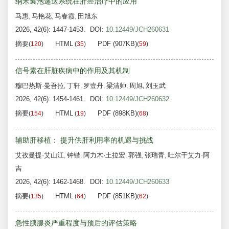
纳米囊泡递送系统在肝癌治疗中的应用
马惠
马艳花
马春霞
田旭东
,
,
,
2026, 42(6): 1447-1453.
DOI:
10.12449/JCH260631
摘要
HTML
PDF (907KB)
(
120
)
(
35
)
(
59
)
信号素在肝脏疾病中的作用及其机制
穆巴热斯·曼吾拉
丁轩
罗壹丹
梁清帅
周旭
刘玉武
,
,
,
,
,
2026, 42(6): 1454-1461.
DOI:
10.12449/JCH260632
摘要
HTML
PDF (898KB)
(
154
)
(
19
)
(
68
)
辅助肝移植： 提升供肝利用率的机遇与挑战
艾孜曼提·艾山江
钟锴
阿力木·土拉宏
郭强
张瑞青
吐尔干艾力·阿
,
,
,
,
,
吉
2026, 42(6): 1462-1468.
DOI:
10.12449/JCH260633
摘要
HTML
PDF (851KB)
(
135
)
(
64
)
(
62
)
急性胰腺炎严重程度与预后的评估策略