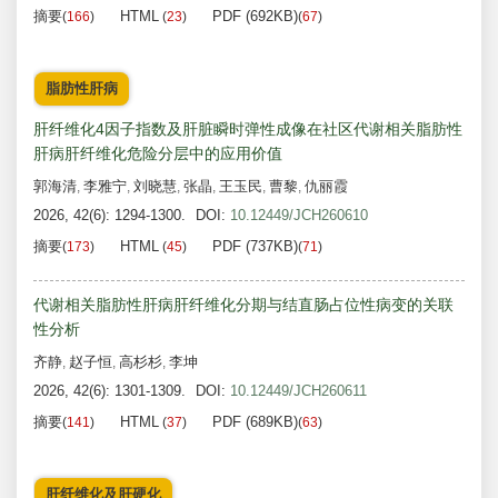
摘要
HTML
PDF (692KB)
(
166
)
(
23
)
(
67
)
脂肪性肝病
肝纤维化4因子指数及肝脏瞬时弹性成像在社区代谢相关脂肪性
肝病肝纤维化危险分层中的应用价值
郭海清
李雅宁
刘晓慧
张晶
王玉民
曹黎
仇丽霞
,
,
,
,
,
,
2026, 42(6): 1294-1300.
DOI:
10.12449/JCH260610
摘要
HTML
PDF (737KB)
(
173
)
(
45
)
(
71
)
代谢相关脂肪性肝病肝纤维化分期与结直肠占位性病变的关联
性分析
齐静
赵子恒
高杉杉
李坤
,
,
,
2026, 42(6): 1301-1309.
DOI:
10.12449/JCH260611
摘要
HTML
PDF (689KB)
(
141
)
(
37
)
(
63
)
肝纤维化及肝硬化