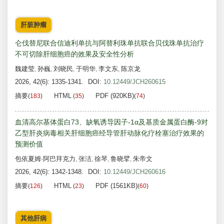
肝脏肿瘤
仑伐替尼联合信迪利单抗与阿替利珠单抗联合贝伐珠单抗治疗
不可切除肝细胞癌的效果及安全性分析
魏建莹
孙巍
刘晓民
于明华
李文东
陈京龙
,
,
,
,
,
2026, 42(6): 1335-1341.
DOI:
10.12449/JCH260615
摘要
HTML
PDF (920KB)
(
183
)
(
35
)
(
74
)
血清高尔基体蛋白73、缺氧诱导因子-1α及基质金属蛋白酶-9对
乙型肝炎病毒相关肝细胞癌经导管肝动脉化疗栓塞治疗效果的
预测价值
包依夏姆·阿巴拜克力
张洁
徐琴
鲁晓擘
朱帝文
,
,
,
,
2026, 42(6): 1342-1348.
DOI:
10.12449/JCH260616
摘要
HTML
PDF (1561KB)
(
126
)
(
23
)
(
60
)
其他肝病