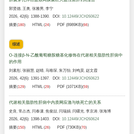
郭贤德
王奥
张雅男
李宁
,
,
,
2026, 42(6): 1388-1390.
DOI:
10.12449/JCH260622
摘要
HTML
PDF (8989KB)
(
180
)
(
24
)
(
66
)
综述
O-连接β-N-乙酰葡萄糖胺糖基化修饰在代谢相关脂肪性肝病中
的作用
刘素彤
张丽慧
赵晴
马唯琛
朱万怡
刘鸣昊
赵文霞
,
,
,
,
,
,
2026, 42(6): 1391-1397.
DOI:
10.12449/JCH260623
摘要
HTML
PDF (1071KB)
(
129
)
(
29
)
(
59
)
代谢相关脂肪性肝病中内质网应激与铁死亡的关系
史良
常占杰
闫春潇
焦俊喆
闫瑞娟
闫曙光
李京涛
张海博
,
,
,
,
,
,
,
2026, 42(6): 1398-1403.
DOI:
10.12449/JCH260624
摘要
HTML
PDF (730KB)
(
150
)
(
26
)
(
70
)