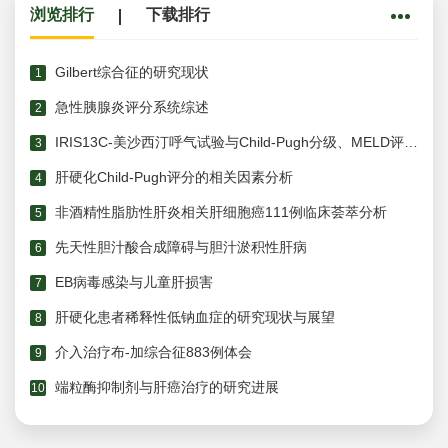
浏览排行
下载排行
Gilbert综合征的研究现状
1
急性胰腺炎评分系统综述
2
IRIS13C-美沙西汀呼气试验与Child-Pugh分级、MELD评分评估肝硬化患者肝功能的比较
3
肝硬化Child-Pugh评分的相关因素分析
4
非酒精性脂肪性肝炎相关肝细胞癌111例临床荟萃分析
5
先天性胆汁酸合成障碍与胆汁淤积性肝病
6
EB病毒感染与儿童肝损害
7
肝硬化患者稀释性低钠血症的研究现状与展望
8
介入治疗布-加综合征883例体会
9
端粒酶抑制剂与肝癌治疗的研究进展
10