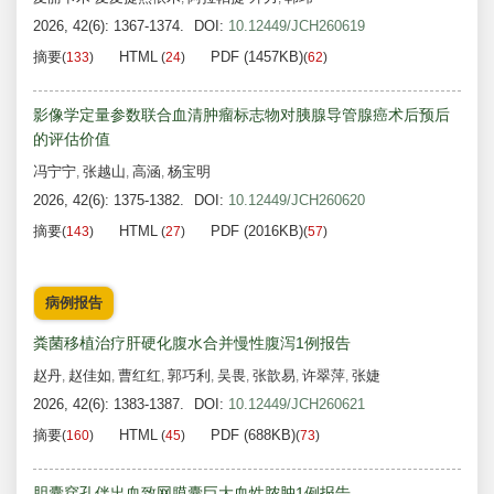
2026, 42(6): 1367-1374.
DOI:
10.12449/JCH260619
摘要
HTML
PDF (1457KB)
(
133
)
(
24
)
(
62
)
影像学定量参数联合血清肿瘤标志物对胰腺导管腺癌术后预后
的评估价值
冯宁宁
张越山
高涵
杨宝明
,
,
,
2026, 42(6): 1375-1382.
DOI:
10.12449/JCH260620
摘要
HTML
PDF (2016KB)
(
143
)
(
27
)
(
57
)
病例报告
粪菌移植治疗肝硬化腹水合并慢性腹泻1例报告
赵丹
赵佳如
曹红红
郭巧利
吴畏
张歆易
许翠萍
张婕
,
,
,
,
,
,
,
2026, 42(6): 1383-1387.
DOI:
10.12449/JCH260621
摘要
HTML
PDF (688KB)
(
160
)
(
45
)
(
73
)
胆囊穿孔伴出血致网膜囊巨大血性脓肿1例报告