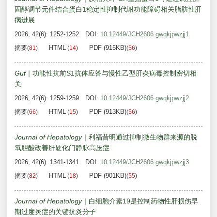
固醇调节元件结合蛋白1稳定性抑制代谢功能障碍相关脂肪性肝
病进展
2026, 42(6): 1252-1252.
DOI:
10.12449/JCH2606.gwqkjpwzjj1
摘要
HTML
PDF (915KB)
(
81
)
(
14
)
(
56
)
Gut
｜功能性抗前S1抗体应答与慢性乙型肝炎病毒控制密切相
关
2026, 42(6): 1259-1259.
DOI:
10.12449/JCH2606.gwqkjpwzjj2
摘要
HTML
PDF (913KB)
(
66
)
(
15
)
(
56
)
Journal of Hepatology
｜利福昔明通过抑制微生物群来源的脱
氧胆酸改善肝硬化门静脉高压症
2026, 42(6): 1341-1341.
DOI:
10.12449/JCH2606.gwqkjpwzjj3
摘要
HTML
PDF (901KB)
(
82
)
(
18
)
(
55
)
Journal of Hepatology
｜白细胞介素19是控制药物性肝损伤早
期过度炎症的关键抗炎分子