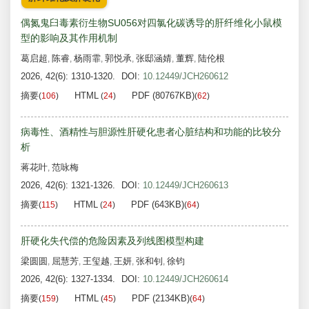
偶氮鬼臼毒素衍生物SU056对四氯化碳诱导的肝纤维化小鼠模
型的影响及其作用机制
葛启超
陈睿
杨雨霏
郭悦承
张邸涵婧
董辉
陆伦根
,
,
,
,
,
,
2026, 42(6): 1310-1320.
DOI:
10.12449/JCH260612
摘要
HTML
PDF (80767KB)
(
106
)
(
24
)
(
62
)
病毒性、酒精性与胆源性肝硬化患者心脏结构和功能的比较分
析
蒋花叶
范咏梅
,
2026, 42(6): 1321-1326.
DOI:
10.12449/JCH260613
摘要
HTML
PDF (643KB)
(
115
)
(
24
)
(
64
)
肝硬化失代偿的危险因素及列线图模型构建
梁圆圆
屈慧芳
王玺越
王妍
张和钊
徐钧
,
,
,
,
,
2026, 42(6): 1327-1334.
DOI:
10.12449/JCH260614
摘要
HTML
PDF (2134KB)
(
159
)
(
45
)
(
64
)