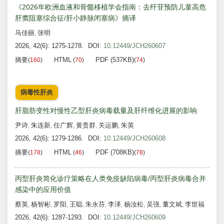
《2026年欧洲血液和骨髓移植学会指南：去纤苷预防儿童高危
肝窦阻塞综合征/肝小静脉闭塞病》摘译
马佳丽
张明
,
2026, 42(6): 1275-1278.
DOI:
10.12449/JCH260607
摘要
HTML
PDF (537KB)
(
160
)
(
70
)
(
74
)
病毒性肝炎
肝脂肪变性对慢性乙型肝炎病毒载量及肝纤维化进展的影响
尹诗
朱连新
任广辉
黄贵群
关运鹏
朱英
,
,
,
,
,
2026, 42(6): 1279-1286.
DOI:
10.12449/JCH260608
摘要
HTML
PDF (708KB)
(
178
)
(
46
)
(
78
)
丙型肝炎简化诊疗策略在人类免疫缺陷病毒/丙型肝炎病毒合并
感染中的应用价值
蔡英
杨智彬
罗阳
王聪
朱永芬
李泽
杨汝松
吴强
董文斌
李世福
,
,
,
,
,
,
,
,
,
2026, 42(6): 1287-1293.
DOI:
10.12449/JCH260609