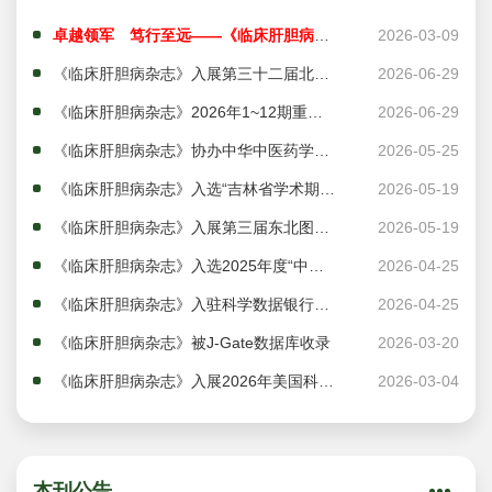
卓越领军 笃行至远——《临床肝胆病杂志》2026年主编致辞
2026-03-09
《临床肝胆病杂志》入展第三十二届北京国际图书博览会（BIBF）“2026 BIBF 精品期刊展”
2026-06-29
《临床肝胆病杂志》2026年1~12期重点号选题及各期执行主编
2026-06-29
《临床肝胆病杂志》协办中华中医药学会第二十七次中医肝胆病学术会议“期刊-读者面对面”单元
2026-05-25
《临床肝胆病杂志》入选“吉林省学术期刊促进社会经济发展成果转化成效案例·入库案例”
2026-05-19
《临床肝胆病杂志》入展第三届东北图书交易博览会“精品期刊联展&期刊文化创意产品精品联展”
2026-05-19
《临床肝胆病杂志》入选2025年度“中国应用型核心期刊”
2026-04-25
《临床肝胆病杂志》入驻科学数据银行（ScienceDB）
2026-04-25
《临床肝胆病杂志》被J-Gate数据库收录
2026-03-20
《临床肝胆病杂志》入展2026年美国科学促进会（AAAS）年会“中国优秀科技期刊展”
2026-03-04
本刊公告