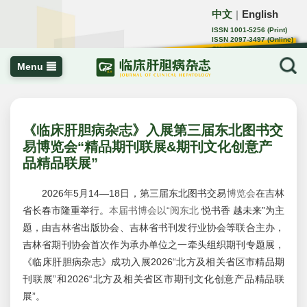
中文
English
｜
ISSN 1001-5256 (Print)
ISSN 2097-3497 (Online)
CN 22-1108/R
Menu
《临床肝胆病杂志》入展第三届东北图书交
易博览会“精品期刊联展&期刊文化创意产
品精品联展”
2026年5月14—18日，第三届东北图书交易
博览会
在吉林
省长春市隆重举行。
本届书博会以“阅东北
悦书香 越未来”为主
题，由吉林省出版协会、吉林省书刊发行业协会等联合主办，
吉林省期刊协会首次作为承办单位之一牵头组织期刊专题展，
《临床肝胆病杂志》成功入展
2026“北方及相关省区市精品期
刊联展”和2026“北方及相关省区市期刊文化创意产品精品联
展”。