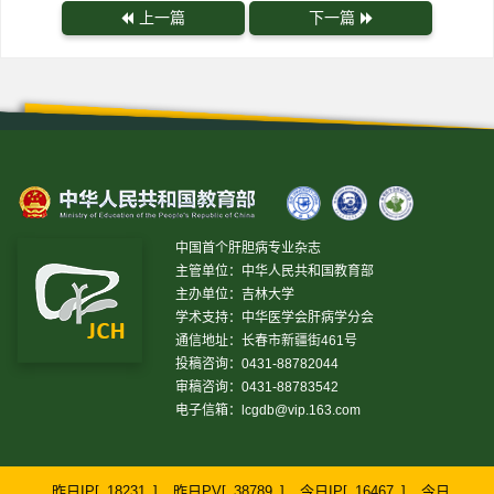
上一篇
下一篇
中国首个肝胆病专业杂志
主管单位：中华人民共和国教育部
主办单位：吉林大学
学术支持：中华医学会肝病学分会
通信地址：长春市新疆街461号
投稿咨询：0431-88782044
审稿咨询：0431-88783542
电子信箱：
lcgdb@vip.163.com
昨日IP[
18231
]
昨日PV[
38789
]
今日IP[
16467
]
今日