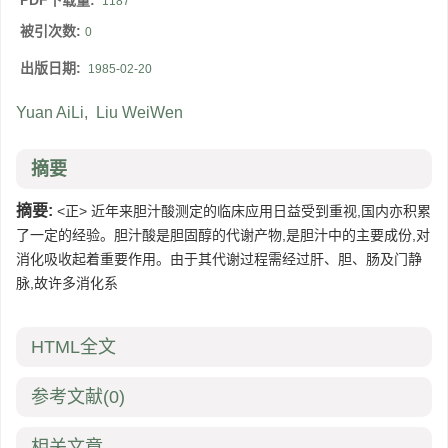
PDF下载量:
1187
被引次数:
0
出版日期:
1985-02-20
Yuan AiLi
,
Liu WeiWen
摘要
摘要:
<正> 近年来胆汁酸测定的临床应用日益受到重视,国内亦积累
了一定的经验。胆汁酸是胆固醇的代谢产物,是胆汁中的主要成份,对
消化吸收起着重要作用。由于其代谢过程需经过肝、胆、肠及门静
脉,故许多消化系
HTML全文
参考文献
(0)
相关文章