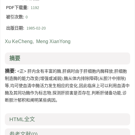
PDF下载量:
1192
被引次数:
0
出版日期:
1985-02-20
Xu KeCheng
,
Meng XianYong
摘要
摘要:
<正> 肝内含有丰富的酶,肝病时由于肝细胞内酶释放;肝细胞
制造酶的能力改变(增强或减弱);酶从体内排除障碍(从胆汁中排除)
等,均可使血清中酶活力发生相应的变化,因此临床上可以利用血清中
酶及其同功酶作为标志物,探测肝损害是否存在,判断肝储备功能,诊
断胆汁郁积和阐明某些病因。
HTML全文
参考文献
(0)