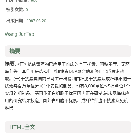
PDF下载量:
806
被引次数:
0
出版日期:
1987-03-20
Wang JunTao
摘要
摘要:
<正> 抗病毒药物已应用于临床的有干扰素、阿糖腺苷、无环
鸟苷等。其作用是选择性封闭病毒DNA聚合酶和终止合成病毒核
酸。(一)干扰素类国内已可生产出精制白细胞干扰素及成纤维细胞干
扰素每百万单位(mu)1个安瓿的制品。也有8,000单位～5万单位1个
安瓿的粗制品。基因重组白细胞干扰素国内正在研制,尚未见临床应
用的研究结果报道。国外白细胞干扰素、成纤维细胞干扰素及免疫
淋巴
HTML全文