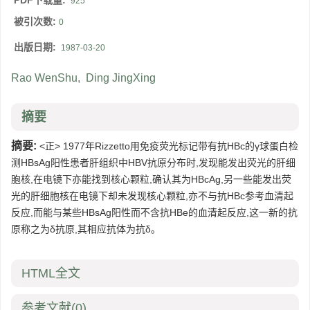
PDF下载量:
925
被引次数:
0
出版日期:
1987-03-20
Rao WenShu
,
Ding JingXing
摘要
摘要:
<正> 1977年Rizzetto用免疫荧光标记带有抗HBc的γ球蛋白检
测HBsAg阳性患者肝组织中HBV抗原分布时,发现能发出荧光的肝细
胞核,在电镜下亦能找到核心颗粒,确认其为HBcAg,另一些能发出荧
光的肝细胞核在电镜下却未发现核心颗粒,亦不与抗HBc参考血清起
反应,而能与某些HBsAg阳性而不含抗HBe的血清起反应,这一新的抗
原称之为δ抗原,其相应抗体为抗δ。
HTML全文
参考文献
(0)