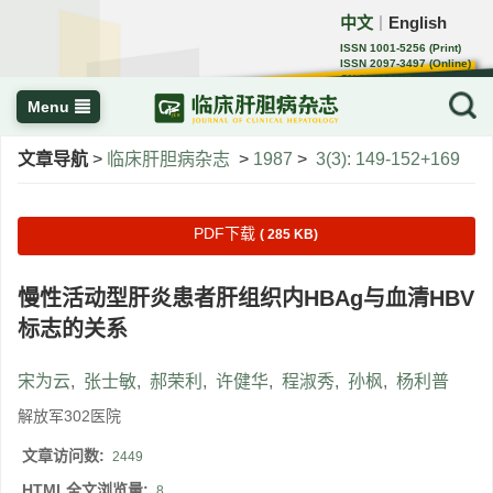
中文
English
｜
ISSN 1001-5256 (Print)
ISSN 2097-3497 (Online)
CN 22-1108/R
Menu
文章导航
>
临床肝胆病杂志
>
1987
>
3(3): 149-152+169
PDF下载
( 285 KB)
慢性活动型肝炎患者肝组织内HBAg与血清HBV
标志的关系
宋为云
,
张士敏
,
郝荣利
,
许健华
,
程淑秀
,
孙枫
,
杨利普
解放军302医院
文章访问数:
2449
HTML全文浏览量:
8