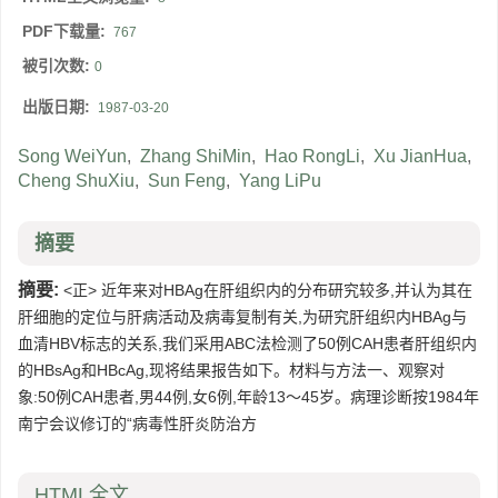
PDF下载量:
767
被引次数:
0
出版日期:
1987-03-20
Song WeiYun
,
Zhang ShiMin
,
Hao RongLi
,
Xu JianHua
,
Cheng ShuXiu
,
Sun Feng
,
Yang LiPu
摘要
摘要:
<正> 近年来对HBAg在肝组织内的分布研究较多,并认为其在
肝细胞的定位与肝病活动及病毒复制有关,为研究肝组织内HBAg与
血清HBV标志的关系,我们采用ABC法检测了50例CAH患者肝组织内
的HBsAg和HBcAg,现将结果报告如下。材料与方法一、观察对
象:50例CAH患者,男44例,女6例,年龄13～45岁。病理诊断按1984年
南宁会议修订的“病毒性肝炎防治方
HTML全文