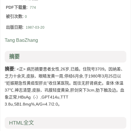
PDF下载量:
774
被引次数:
0
出版日期:
1987-03-20
Tang BaoZhang
摘要
摘要:
<正> 病历摘要患者女性,26岁,已婚。住院号3709。因纳差、
乏力十余天,皮肤、眼睛发黄一周,停经6月余,于1980年3月25日以
“妊娠期急性黄疸型肝炎”收住某医院。既往无肝肾病史。查体:体温
37℃,神志清楚,皮肤、巩膜轻度黄染,肝剑突下3cm,肋下触及边。血
象正常,HBsAg（-）,GPT414u,TTT
3.8u,SB1.8mg%,A/G=4.7/2.0。
HTML全文