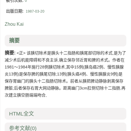
被引次数:
0
出版日期:
1987-03-20
Zhou Kai
摘要
摘要:
<正> 该胰切除术是胰头十二指肠和胰尾部切除的术式,是为了
减少术后机能障碍和不良主诉,确立保存邻近胃和脾的术式。作者在
1981～1984年施行28例胰切除术,其中15例(胰岛癌2例、慢性胰腺
炎13例)是保存脾的胰尾切除;13例(胰头癌4例、慢性胰腺炎9例)是
保存胃幽门的胰头十二指肠切除术。前者从胰把脾动静脉剥离保存
脾脏;后者保存右胃大网动静脉。距离幽门3cm肛侧切除十二指肠,再
次建立胰空肠端端吻合,
HTML全文
参考文献
(0)