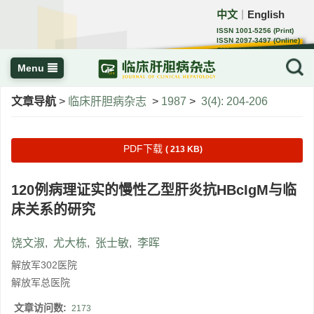
中文
English
｜
ISSN 1001-5256 (Print)
ISSN 2097-3497 (Online)
CN 22-1108/R
Menu
文章导航
>
临床肝胆病杂志
>
1987
>
3(4): 204-206
PDF下载
( 213 KB)
120例病理证实的慢性乙型肝炎抗HBcIgM与临
床关系的研究
饶文淑
,
尤大栋
,
张士敏
,
李晖
解放军302医院
解放军总医院
文章访问数:
2173