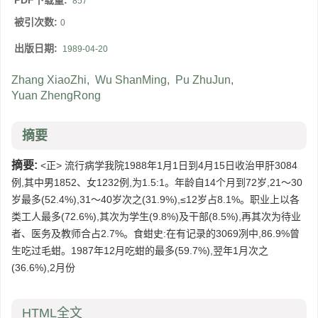
PDF下载量:
857
被引次数:
0
出版日期:
1989-04-20
Zhang XiaoZhi
,
Wu ShanMing
,
Pu ZhuJun
,
Yuan ZhengRong
摘要
摘要:
<正> 流行病学我院1988年1月1日到4月15日收治甲肝3084
例,其中男1852、女1232例,为1.5:1。年龄自14个月到72岁,21～30
岁最多(52.4%),31～40岁次之(31.9%),≤12岁占8.1%。职业上以各
类工人最多(72.6%),其次为学生(9.8%)及干部(8.5%),再其次为待业
者、医务及教师合占2.7%。食蚶史:在有记录的3069冽中,86.9%曾
生吃过毛蚶。1987年12月吃蚶的最多(59.7%),翌年1月次之
(36.6%),2月份
HTML全文