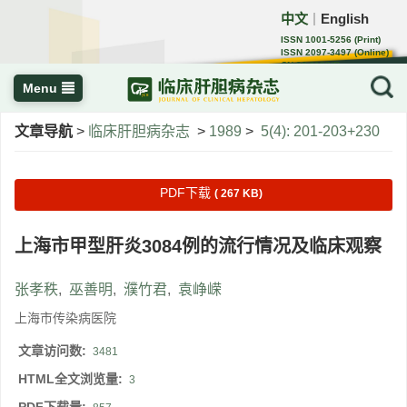
中文
English
｜
ISSN 1001-5256 (Print)
ISSN 2097-3497 (Online)
CN 22-1108/R
Menu
文章导航
>
临床肝胆病杂志
>
1989
>
5(4): 201-203+230
PDF下载
( 267 KB)
上海市甲型肝炎3084例的流行情况及临床观察
张孝秩
,
巫善明
,
濮竹君
,
袁峥嵘
上海市传染病医院
文章访问数:
3481
HTML全文浏览量:
3