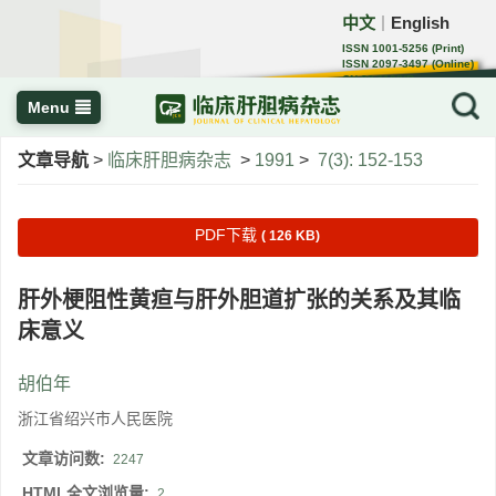
中文
English
｜
ISSN 1001-5256 (Print)
ISSN 2097-3497 (Online)
CN 22-1108/R
Menu
文章导航
>
临床肝胆病杂志
>
1991
>
7(3): 152-153
PDF下载
( 126 KB)
肝外梗阻性黄疸与肝外胆道扩张的关系及其临
床意义
胡伯年
浙江省绍兴市人民医院
文章访问数:
2247
HTML全文浏览量:
2