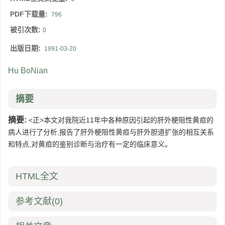
PDF下载量:
796
被引次数:
0
出版日期:
1991-03-20
Hu BoNian
摘要
摘要:
<正>本文对我院近11年中各种原因引起的肝外梗阻性黄疸的
病人进行了分析,报告了肝外梗阻性黄疸与肝外胆道扩张的相互关系
和特点,对黄疸的鉴别诊断与治疗有一定的临床意义。
HTML全文
参考文献
(0)