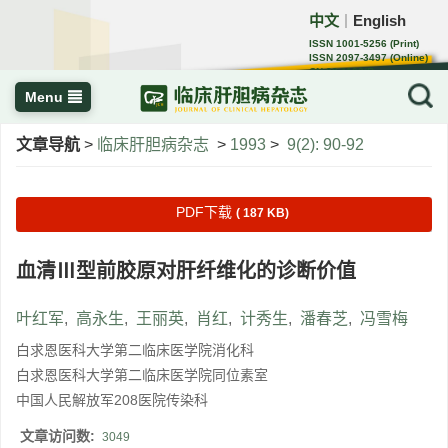
中文
English
｜
ISSN 1001-5256 (Print)
ISSN 2097-3497 (Online)
CN 22-1108/R
Menu
文章导航
>
临床肝胆病杂志
>
1993
>
9(2): 90-92
PDF下载
( 187 KB)
血清Ⅲ型前胶原对肝纤维化的诊断价值
叶红军
,
高永生
,
王丽英
,
肖红
,
计秀生
,
潘春芝
,
冯雪梅
白求恩医科大学第二临床医学院消化科
白求恩医科大学第二临床医学院同位素室
中国人民解放军208医院传染科
文章访问数:
3049