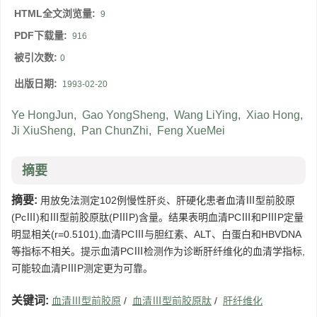
HTML全文浏览量:
9
PDF下载量:
916
被引次数:
0
出版日期:
1993-02-20
Ye HongJun
,
Gao YongSheng
,
Wang LiYing
,
Xiao Hong
,
Ji XiuSheng
,
Pan ChunZhi
,
Feng XueMei
摘要
摘要:
用放免法测定102例慢性肝炎、肝硬化患者血清Ⅲ型前胶原
(PcⅢ)和Ⅲ型前胶原肽(PⅢP)含量。结果表明血清PCⅢ和PⅢP定量
明显相关(r=0.5101),血清PCⅢ与胆红素、ALT、白蛋白和HBVDNA
等指标不相关。提示血清PCⅢ检测作为诊断肝纤维化的血清学指标,
可能较血清PⅢP测定更为可靠。
关键词:
血清Ⅲ型前胶原
/
血清Ⅲ型前胶原肽
/
肝纤维化