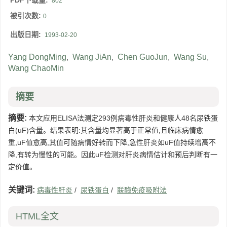
PDF下载量:
802
被引次数:
0
出版日期:
1993-02-20
Yang DongMing
,
Wang JiAn
,
Chen GuoJun
,
Wang Su
,
Wang ChaoMin
摘要
摘要:
本文应用ELISA法测定293例病毒性肝炎和健康人48名尿铁蛋
白(uF)含量。结果表明:其含量均显著高于正常值,且临床病情愈
重,uF值愈高,其值可随病情好转而下降,急性肝炎如uF值持续增高不
降,有转为慢性的可能。因此uF检测对肝炎病情估计和预后判断有一
定价值。
关键词:
病毒性肝炎
/
尿铁蛋白
/
联酶免疫吸附法
HTML全文