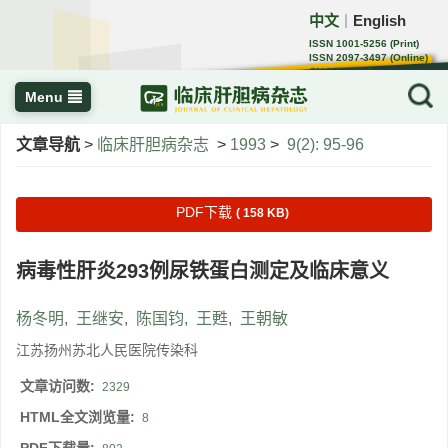
中文
English
｜
ISSN 1001-5256 (Print)
ISSN 2097-3497 (Online)
CN 22-1108/R
Menu
文章导航
>
临床肝胆病杂志
>
1993
>
9(2): 95-96
PDF下载
( 158 KB)
病毒性肝炎293例尿铁蛋白测定及临床意义
杨冬明
,
王继安
,
陈国钧
,
王甦
,
王朝敏
江苏扬州苏北人民医院传染科
文章访问数:
2329
HTML全文浏览量:
8