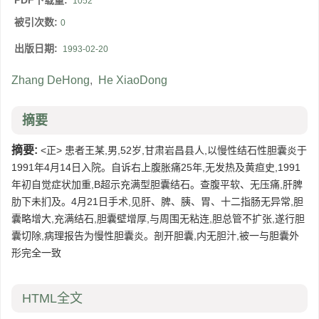
PDF下载量:
1052
被引次数:
0
出版日期:
1993-02-20
Zhang DeHong
,
He XiaoDong
摘要
摘要:
<正> 患者王某,男,52岁,甘肃岩昌县人,以慢性结石性胆囊炎于
1991年4月14日入院。自诉右上腹胀痛25年,无发热及黄疸史,1991
年初自觉症状加重,B超示充满型胆囊结石。查腹平软、无压痛,肝脾
肋下未扪及。4月21日手术,见肝、脾、胰、胃、十二指肠无异常,胆
囊略增大,充满结石,胆囊壁增厚,与周围无粘连,胆总管不扩张,遂行胆
囊切除,病理报告为慢性胆囊炎。剖开胆囊,内无胆汁,被一与胆囊外
形完全一致
HTML全文