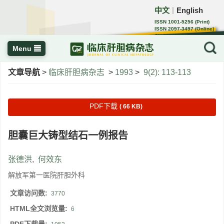
中文
English
｜
ISSN 1001-5256 (Print)
ISSN 2097-3497 (Online)
CN 22-1108/R
Menu
文章导航
>
临床肝胆病杂志
>
1993
>
9(2): 113-113
PDF下载
( 66 KB)
胆囊巨大铸型结石一例报告
张德洪
,
何效东
解放军第一医院肝胆外科
文章访问数:
3770
HTML全文浏览量:
6