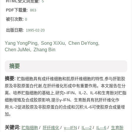
HTML全文浏览量:
5
PDF下载量:
863
被引次数:
0
出版日期:
1995-02-20
Yang YongPing
,
Song XiXiu
,
Chen DeYong
,
Chen JuMei
,
Zhang Bin
摘要
摘要:
贮脂细胞具有成纤维细胞和肌原纤维细胞的特性,参与肝脏胶
原及非胶原蛋白代谢,在肝纤维化形成中有重要作用。本文报告在分
离、培养贮脂细胞的基础上,研究r-IFIN、IL-2、IL-6和生育酚对贮脂
细胞增殖及合成胶原影响,提示γ-IFN、生育酚具有抗肝纤维化作
用;IL-2促进胶原及非胶原蛋白的合成和沉积;IL-6可使胶原合成量增
加。
关键词:
贮脂细胞
/
肝纤维化
/
γ—IFN
/
IL—2
/
IL—6
/
生育酚