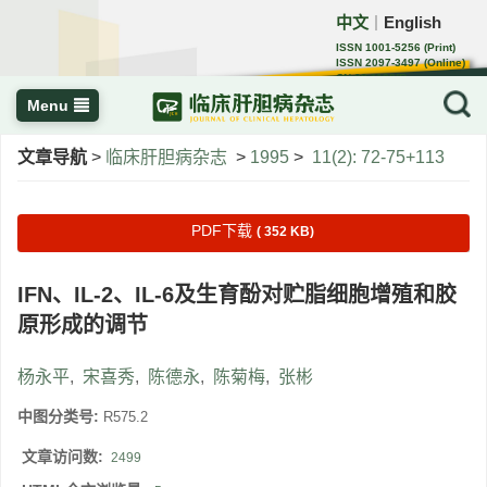
中文
English
｜
ISSN 1001-5256 (Print)
ISSN 2097-3497 (Online)
CN 22-1108/R
Menu
文章导航
>
临床肝胆病杂志
>
1995
>
11(2): 72-75+113
PDF下载
( 352 KB)
IFN、IL-2、IL-6及生育酚对贮脂细胞增殖和胶
原形成的调节
杨永平
,
宋喜秀
,
陈德永
,
陈菊梅
,
张彬
中图分类号:
R575.2
文章访问数:
2499