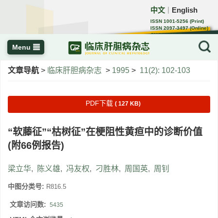
中文
English
｜
ISSN 1001-5256 (Print)
ISSN 2097-3497 (Online)
CN 22-1108/R
Menu
文章导航
>
临床肝胆病杂志
>
1995
>
11(2): 102-103
PDF下载
( 127 KB)
“软藤征”“枯树征”在梗阻性黄疸中的诊断价值
(附66例报告)
梁立华
,
陈义雄
,
冯友权
,
刁胜林
,
周国英
,
周钊
中图分类号:
R816.5
文章访问数:
5435