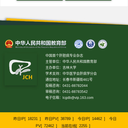
中国首个肝胆病专业杂志
主管单位：中华人民共和国教育部
主办单位：吉林大学
学术支持：中华医学会肝病学分会
通信地址：长春市新疆街461号
投稿咨询：0431-88782044
审稿咨询：0431-88783542
电子信箱：
lcgdb@vip.163.com
昨日IP[
18231
]
昨日PV[
38789
]
今日IP[
14462
]
今日
PV[
72462
]
当前在线[
2255
]