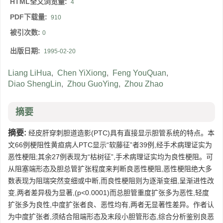
HTML全文浏览量:
4
PDF下载量:
910
被引次数:
0
出版日期:
1995-02-20
Liang LiHua
,
Chen YiXiong
,
Feng YouQuan
,
Diao ShengLin
,
Zhou GuoYing
,
Zhou Zhao
摘要
摘要:
经皮肝穿刺胆道造影(PTC)具有直接显示胆管系统的特点。本
文66例梗阻性黄疸病人PTC显示“软藤征”者39例,经手术病理证实为
恶性梗阻;其余27例表现为“枯树征”,手术病理证实均为良性梗阻。可
从阻塞端形态及胆总管扩张程度来判断良恶性梗阻,恶性梗阻绝大多
数表现为阻瑞突然变细或中断,而良性梗阻则为逐渐变细,呈渐进性改
变,两者差异极为显著,(p<0.0001)而总胆管重度扩张多为恶性,轻度
扩张多为良性,中度扩张者良、恶性均有,两者无显著性差异。作者认
为中度扩张者,须结合阻端形态及末段小胆管形态,综合分析鉴别良恶