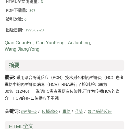
HTML全文浏览量:
3
PDF下载量:
867
被引次数:
0
出版日期:
1995-02-20
Qiao GuanEn
,
Cao YunFeng
,
Ai JunLing
,
Wang JiangYong
摘要
摘要:
采用聚合酶链反应（PCR）技术对40例丙型肝炎（HC）患者
粪便中的丙型肝炎病毒（HCV）RNA进行了检测,检出率为
30％（12/40）。说明HC患者粪便有传染性,可作为传播HCV的媒
介。HCV的粪-口传播应予重视。
关键词:
丙型肝炎
/
传播途径
/
粪便
/
传染
/
聚合酶链反应
HTML全文