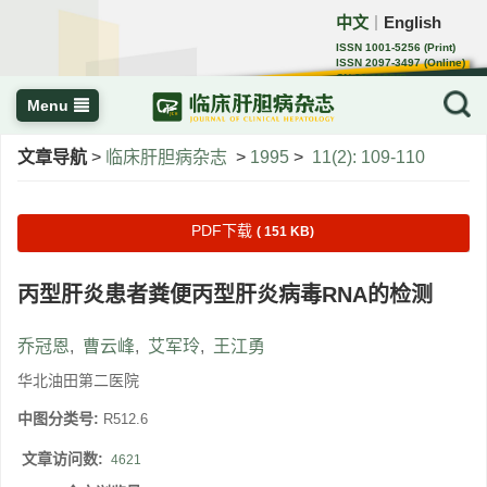
中文
English
｜
ISSN 1001-5256 (Print)
ISSN 2097-3497 (Online)
CN 22-1108/R
Menu
文章导航
>
临床肝胆病杂志
>
1995
>
11(2): 109-110
PDF下载
( 151 KB)
丙型肝炎患者粪便丙型肝炎病毒RNA的检测
乔冠恩
,
曹云峰
,
艾军玲
,
王江勇
华北油田第二医院
中图分类号:
R512.6
文章访问数:
4621