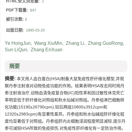
HTML全文浏览量:
2
PDF下载量:
847
被引次数:
0
出版日期:
1995-03-20
Ye HongJun
,
Wang XiuMin
,
Zhang Li
,
Zhang GuoRong
,
Sun LiQun
,
Zhang EnXuan
摘要
摘要:
本文用人血白蛋白(HSA)制备大鼠免疫性肝纤维化模型,并观
察丹参注射液对动物免疫功能的作用。结果表明HSA攻击同时用丹
参注射液治疗,动物血清免疫复合物(IC)阳性率和因过敏性休克死亡
率明显低于肝纤维化对照组和秋水仙碱对照组。丹参组淋巴细胞转
化功能(15190±26790cpm),较后两组10800±3912cpm和
12320±2983cpm)有显著性差异。丹参组和秋水仙碱组肝纤维化程
度均显著低于对照组。丹参组肝内炎细胞浸润程度明显减轻,提示丹
参可减轻HSA所致的免疫损伤,对免疫性肝纤维化有一定防治作用。