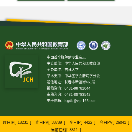
中国首个肝胆病专业杂志
主管单位：中华人民共和国教育部
主办单位：吉林大学
学术支持：中华医学会肝病学分会
通信地址：长春市新疆街461号
投稿咨询：0431-88782044
审稿咨询：0431-88783542
电子信箱：
lcgdb@vip.163.com
昨日IP[
18231
]
昨日PV[
38789
]
今日IP[
4422
]
今日PV[
26041
]
当前在线[
3511
]