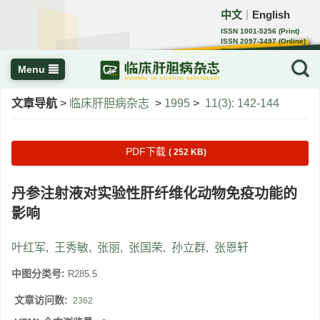
中文
English
｜
ISSN 1001-5256 (Print)
ISSN 2097-3497 (Online)
CN 22-1108/R
Menu
文章导航
>
临床肝胆病杂志
>
1995
>
11(3): 142-144
PDF下载
( 252 KB)
丹参注射液对实验性肝纤维化动物免疫功能的
影响
叶红军
,
王秀敏
,
张丽
,
张国荣
,
孙立群
,
张恩轩
中图分类号:
R285.5
文章访问数:
2362