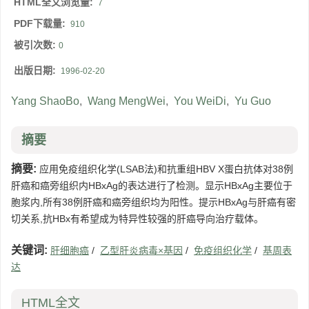
HTML全文浏览量:
7
PDF下载量:
910
被引次数:
0
出版日期:
1996-02-20
Yang ShaoBo
,
Wang MengWei
,
You WeiDi
,
Yu Guo
摘要
摘要:
应用免疫组织化学(LSAB法)和抗重组HBV X蛋白抗体对38例
肝癌和癌旁组织内HBxAg的表达进行了检测。显示HBxAg主要位于
胞浆内,所有38例肝癌和癌旁组织均为阳性。提示HBxAg与肝癌有密
切关系,抗HBx有希望成为特异性较强的肝癌导向治疗载体。
关键词:
肝细胞癌
/
乙型肝炎病毒×基因
/
免疫组织化学
/
基周表
达
HTML全文