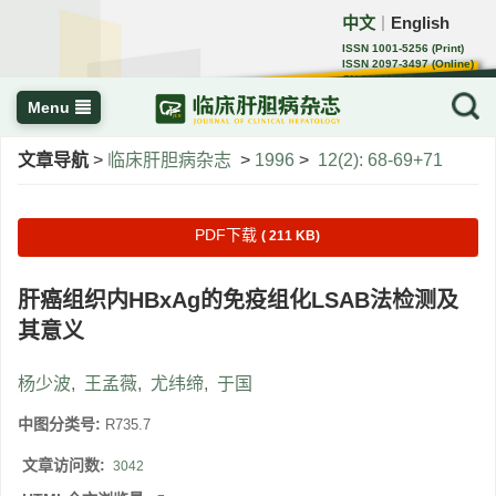
中文
English
｜
ISSN 1001-5256 (Print)
ISSN 2097-3497 (Online)
CN 22-1108/R
Menu
文章导航
>
临床肝胆病杂志
>
1996
>
12(2): 68-69+71
PDF下载
( 211 KB)
肝癌组织内HBxAg的免疫组化LSAB法检测及
其意义
杨少波
,
王孟薇
,
尤纬缔
,
于国
中图分类号:
R735.7
文章访问数:
3042