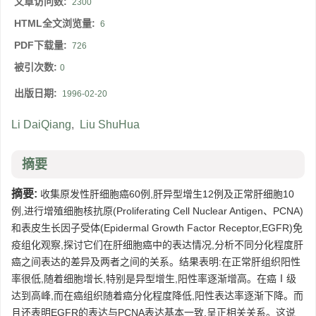
文章访问数:
2300
HTML全文浏览量:
6
PDF下载量:
726
被引次数:
0
出版日期:
1996-02-20
Li DaiQiang
,
Liu ShuHua
摘要
摘要:
收集原发性肝细胞癌60例,肝异型增生12例及正常肝细胞10
例,进行增殖细胞核抗原(Proliferating Cell Nuclear Antigen、PCNA)
和表皮生长因子受体(Epidermal Growth Factor Receptor,EGFR)免
疫组化观察,探讨它们在肝细胞癌中的表达情况,分析不同分化程度肝
癌之间表达的差异及两者之间的关系。结果表明:在正常肝组织阳性
率很低,随着细胞增长,特别是异型增生,阳性率逐渐增高。在癌Ⅰ级
达到高峰,而在癌组织随着癌分化程度降低,阳性表达率逐渐下降。而
且还表明EGFR的表达与PCNA表达基本一致,呈正相关关系。这说