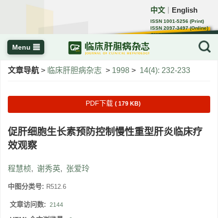
中文
English
｜
ISSN 1001-5256 (Print)
ISSN 2097-3497 (Online)
CN 22-1108/R
Menu
文章导航
>
临床肝胆病杂志
>
1998
>
14(4): 232-233
PDF下载
( 179 KB)
促肝细胞生长素预防控制慢性重型肝炎临床疗
效观察
程慧桢
,
谢秀英
,
张爱玲
中图分类号:
R512.6
文章访问数:
2144