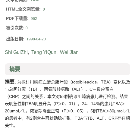
2498
HTML全文浏览量:
0
PDF下载量:
962
被引次数:
0
出版日期:
1998-04-20
Shi GuiZhi
,
Teng YiQun
,
Wei Jian
摘要
摘要:
为探讨川崎病血清总胆汁酸（totolbileacids，TBA）变化以及
与总胆红素（TB）、丙氨酸转氨酶（ALT）、C－反应蛋白
（CRP）之间的关系，本文对58例确诊川崎病患儿进行检测。结果
表明急性期TBA明显升高（P＞0．01），24．14％的患儿TBA＞
20μmol／L，恢复期降至正常（P＞0．05），5例TBA＞80μmol／L
的患者中，有2例合并冠状动脉扩张。TBA与TB、ALT、CRP存在相
关性。