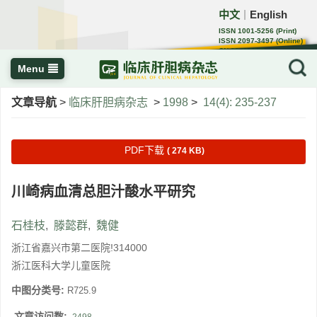
中文
English
｜
ISSN 1001-5256 (Print)
ISSN 2097-3497 (Online)
CN 22-1108/R
Menu
文章导航
>
临床肝胆病杂志
>
1998
>
14(4): 235-237
PDF下载
( 274 KB)
川崎病血清总胆汁酸水平研究
石桂枝
,
滕懿群
,
魏健
浙江省嘉兴市第二医院!314000
浙江医科大学儿童医院
中图分类号:
R725.9
文章访问数: