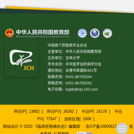
中国首个肝胆病专业杂志
主管单位：中华人民共和国教育部
主办单位：吉林大学
学术支持：中华医学会肝病学分会
通信地址：长春市新疆街461号
投稿咨询：0431-88782044
审稿咨询：0431-88783542
电子信箱：
lcgdb@vip.163.com
昨日IP[
13802
]
昨日PV[
26302
]
今日IP[
16178
]
今日
PV[
77547
]
当前在线[
1606
]
网站设计 © 2020 《临床肝胆病杂志》编辑部
吉ICP备10000617号-1
技
术支持:
仁和软件