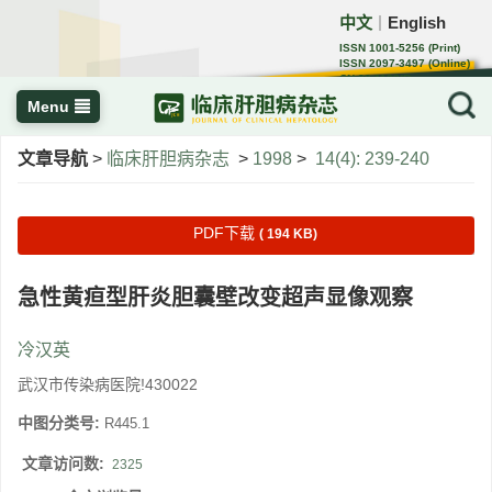
中文
English
｜
ISSN 1001-5256 (Print)
ISSN 2097-3497 (Online)
CN 22-1108/R
Menu
文章导航
>
临床肝胆病杂志
>
1998
>
14(4): 239-240
PDF下载
( 194 KB)
急性黄疸型肝炎胆囊壁改变超声显像观察
冷汉英
武汉市传染病医院!430022
中图分类号:
R445.1
文章访问数:
2325