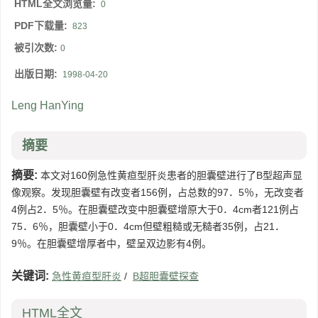
HTML全文浏览量:
0
PDF下载量:
823
被引次数:
0
出版日期:
1998-04-20
Leng HanYing
摘要
摘要:
本文对160例急性黄疸型肝炎患者的胆囊壁进行了B型超声显
像观察。发现胆囊壁有改变者156例，占总数的97．5％，无改变者
4例占2．5％。在胆囊壁改变中胆囊壁增原大于0．4cm者121例占
75．6％，胆囊壁小于0．4cm但壁粗糙或无糙者35例，占21．
9％。在胆囊壁增厚者中，壁呈双边影有4例。
关键词:
急性黄疸型肝炎
/
B超胆囊壁探查
HTML全文