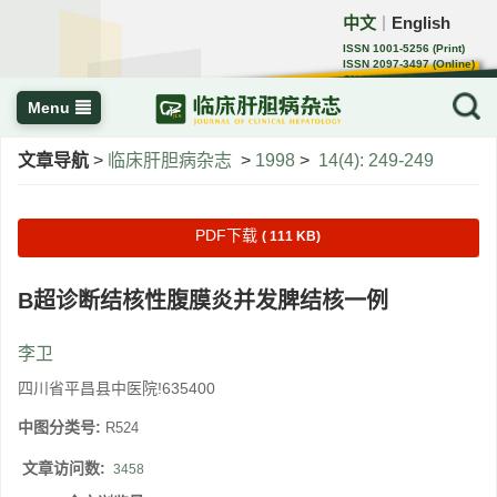
中文
English
｜
ISSN 1001-5256 (Print)
ISSN 2097-3497 (Online)
CN 22-1108/R
Menu
文章导航
>
临床肝胆病杂志
>
1998
>
14(4): 249-249
PDF下载
( 111 KB)
B超诊断结核性腹膜炎并发脾结核一例
李卫
四川省平昌县中医院!635400
中图分类号:
R524
文章访问数:
3458