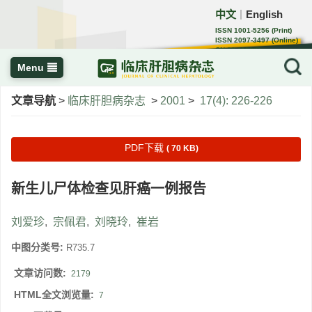
中文
English
｜
ISSN 1001-5256 (Print)
ISSN 2097-3497 (Online)
CN 22-1108/R
Menu
文章导航
>
临床肝胆病杂志
>
2001
>
17(4): 226-226
PDF下载
( 70 KB)
新生儿尸体检查见肝癌一例报告
刘爱珍
,
宗佩君
,
刘晓玲
,
崔岩
中图分类号:
R735.7
文章访问数:
2179
HTML全文浏览量:
7