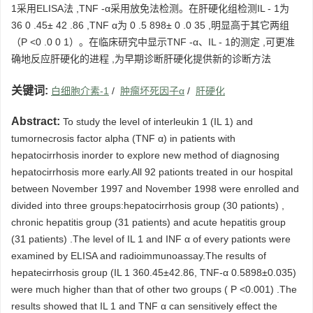
1采用ELISA法 ,TNF -α采用放免法检测。在肝硬化组检测IL - 1为
36 0 .45± 42 .86 ,TNF α为 0 .5 898± 0 .0 35 ,明显高于其它两组
（P <0 .0 0 1）。在临床研究中显示TNF -α、IL - 1的测定 ,可更准
确地反应肝硬化的进程 ,为早期诊断肝硬化提供新的诊断方法
关键词:
白细胞介素-1
/
肿瘤坏死因子α
/
肝硬化
Abstract:
To study the level of interleukin 1 (IL 1) and
tumornecrosis factor alpha (TNF α) in patients with
hepatocirrhosis inorder to explore new method of diagnosing
hepatocirrhosis more early.All 92 pationts treated in our hospital
between November 1997 and November 1998 were enrolled and
divided into three groups:hepatocirrhosis group (30 pationts) ,
chronic hepatitis group (31 patients) and acute hepatitis group
(31 patients) .The level of IL 1 and INF α of every pationts were
examined by ELISA and radioimmunoassay.The results of
hepatecirrhosis group (IL 1 360.45±42.86, TNF-α 0.5898±0.035)
were much higher than that of other two groups ( P <0.001) .The
results showed that IL 1 and TNF α can sensitively effect the