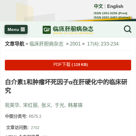
中文
English
｜
ISSN 1001-5256 (Print)
ISSN 2097-3497 (Online)
CN 22-1108/R
Menu
文章导航
>
临床肝胆病杂志
>
2001
>
17(4): 233-234
PDF下载
( 119 KB)
白介素1和肿瘤坏死因子α在肝硬化中的临床研
究
祝英华
,
宋红丽
,
张义
,
于光
,
韩基锦
中图分类号:
R575.2
文章访问数:
2702