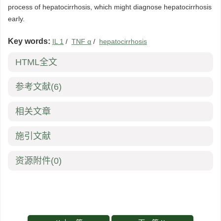
process of hepatocirrhosis, which might diagnose hepatocirrhosis
early.
Key words:
IL 1
/
TNF α
/
hepatocirrhosis
HTML全文
参考文献
(6)
相关文章
施引文献
资源附件
(0)