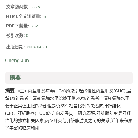
文章访问数:
2275
HTML全文浏览量:
5
PDF下载量:
782
被引次数:
0
出版日期:
2004-04-20
Cheng Jun
摘要
摘要:
<正> 丙型肝炎病毒(HCV)感染引起的慢性丙型肝炎(CHC),虽
然1/3的患者血清转氨酶水平始终正常,40％的患者血清转氨酶水平
低于正常值上限的2倍,但是仍然有相当比例的患者向肝纤维化
(LF)、肝细胞癌(HCC)的方向发展[1]。研究表明,肝脏脂肪变是肝纤
维化的独立相关因素,丙型肝炎与肝脏脂肪变之间的关系,近年来积累
了丰富的临床和研