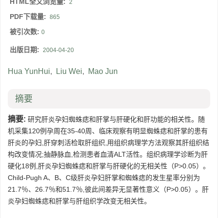
HTML全文浏览量:
2
PDF下载量:
865
被引次数:
0
出版日期:
2004-04-20
Hua YunHui
,
Liu Wei
,
Mao Jun
摘要
摘要:
研究肝炎孕妇蜘蛛痣和肝掌与肝硬化和肝功能的相关性。随
机采集120例孕周在35-40周、临床观察有明显蜘蛛痣和肝掌的患有
肝炎的孕妇,肝穿刺活检取肝组织,用组织病理学方法观察其肝组织结
构改变情况;抽静脉血,检测患者血清ALT活性。组织病理学诊断为肝
硬化18例,肝炎孕妇蜘蛛痣和肝掌与肝硬化的无相关性（P>0.05）。
Child-Pugh A、B、C级肝炎孕妇肝掌和蜘蛛痣的发生星率分别为
21.7％、26.7％和51.7％,彼此间差异无显著性意义（P>0.05）。肝
炎孕妇蜘蛛痣和肝掌与肝组织学改变无相关性。