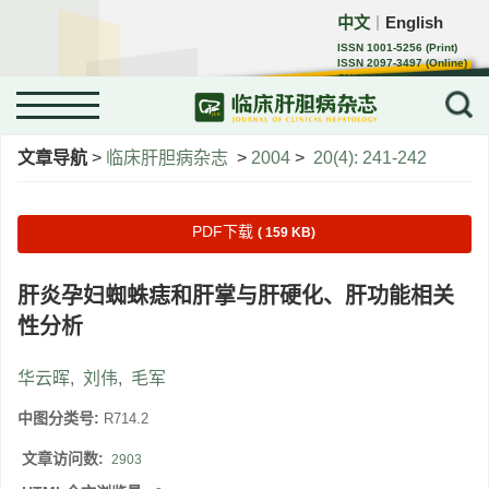
中文
English
｜
ISSN 1001-5256 (Print)
ISSN 2097-3497 (Online)
CN 22-1108/R
文章导航
>
临床肝胆病杂志
>
2004
>
20(4): 241-242
PDF下载
( 159 KB)
肝炎孕妇蜘蛛痣和肝掌与肝硬化、肝功能相关
性分析
华云晖
,
刘伟
,
毛军
中图分类号:
R714.2
文章访问数:
2903