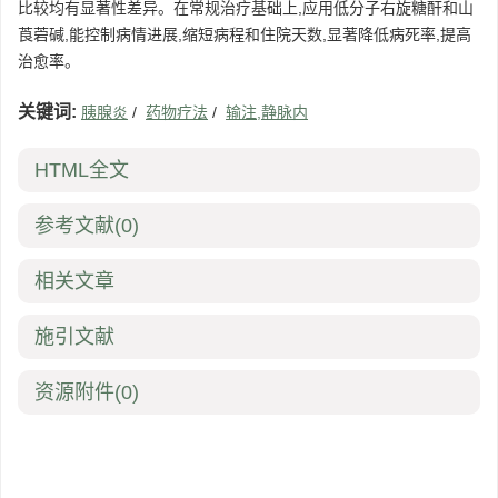
比较均有显著性差异。在常规治疗基础上,应用低分子右旋糖酐和山
莨菪碱,能控制病情进展,缩短病程和住院天数,显著降低病死率,提高
治愈率。
关键词:
胰腺炎
/
药物疗法
/
输注,静脉内
HTML全文
参考文献
(0)
相关文章
施引文献
资源附件
(0)