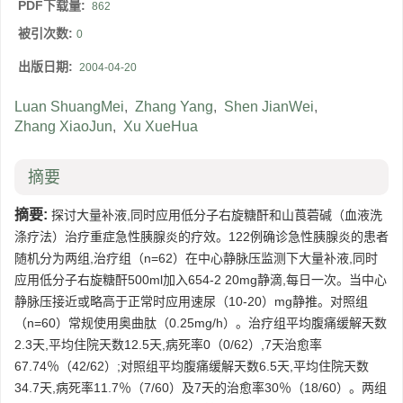
PDF下载量:
862
被引次数:
0
出版日期:
2004-04-20
Luan ShuangMei
,
Zhang Yang
,
Shen JianWei
,
Zhang XiaoJun
,
Xu XueHua
摘要
摘要:
探讨大量补液,同时应用低分子右旋糖酐和山莨菪碱（血液洗
涤疗法）治疗重症急性胰腺炎的疗效。122例确诊急性胰腺炎的患者
随机分为两组,治疗组（n=62）在中心静脉压监测下大量补液,同时
应用低分子右旋糖酐500ml加入654-2 20mg静滴,每日一次。当中心
静脉压接近或略高于正常时应用速尿（10-20）mg静推。对照组
（n=60）常规使用奥曲肽（0.25mg/h）。治疗组平均腹痛缓解天数
2.3天,平均住院天数12.5天,病死率0（0/62）,7天治愈率
67.74％（42/62）;对照组平均腹痛缓解天数6.5天,平均住院天数
34.7天,病死率11.7％（7/60）及7天的治愈率30％（18/60）。两组