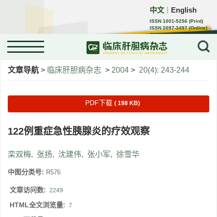
中文
English
｜
ISSN 1001-5256 (Print)
ISSN 2097-3497 (Online)
CN 22-1108/R
文章导航
>
临床肝胆病杂志
>
2004
>
20(4): 243-244
PDF下载
( 198 KB)
122例重症急性胰腺炎的疗效观察
栾双梅
,
张扬
,
沈建伟
,
张小军
,
徐雪华
中图分类号:
R576
文章访问数:
2249
HTML全文浏览量:
7