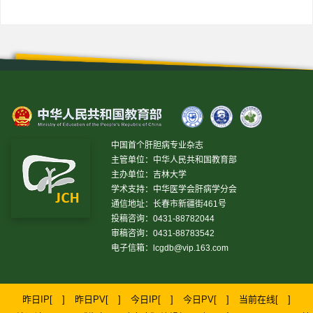
中国首个肝胆病专业杂志
主管单位：中华人民共和国教育部
主办单位：吉林大学
学术支持：中华医学会肝病学分会
通信地址：长春市新疆街461号
投稿咨询：0431-88782044
审稿咨询：0431-88783542
电子信箱：
lcgdb@vip.163.com
昨日IP[
]
昨日PV[
]
今日IP[
]
今日PV[
]
当前在线[
]