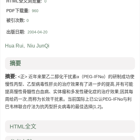
HTML全文浏览量:
0
PDF下载量:
960
被引次数:
0
出版日期:
2004-04-20
Hua Rui
,
Niu JunQi
摘要
摘要:
<正> 近年来聚乙二醇化干扰素α（PEG-IFNα）的研制成功使
慢性丙型、乙型病毒性肝炎的治疗效果有了进一步的提高,并有可能
提高慢性骨髓性白血病、实体瘤和多发性硬化症的治疗效果;因其每
周给药一次,而称为长效干扰素。当前国际上已公认PEG-IFNα与利
巴韦林联合疗法为抗丙型肝炎病毒的最佳选择[1,2]。
HTML全文