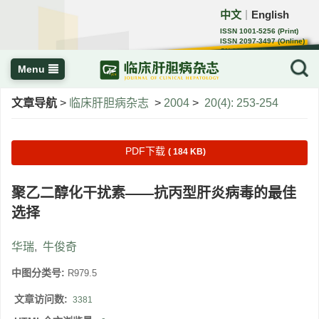
中文
English
｜
ISSN 1001-5256 (Print)
ISSN 2097-3497 (Online)
CN 22-1108/R
Menu
文章导航
>
临床肝胆病杂志
>
2004
>
20(4): 253-254
PDF下载
( 184 KB)
聚乙二醇化干扰素——抗丙型肝炎病毒的最佳
选择
华瑞
,
牛俊奇
中图分类号:
R979.5
文章访问数:
3381