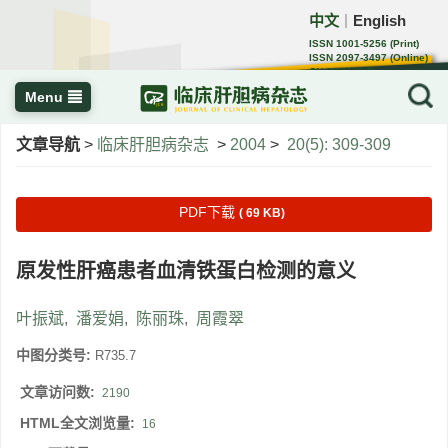
中文
English
｜
ISSN 1001-5256 (Print)
ISSN 2097-3497 (Online)
CN 22-1108/R
Menu
文章导航
>
临床肝胆病杂志
>
2004
>
20(5): 309-309
PDF下载
( 69 KB)
原发性肝癌患者血清铁蛋白检测的意义
叶振斌
,
潘爱娟
,
陈丽珠
,
周霞翠
中图分类号:
R735.7
文章访问数:
2190
HTML全文浏览量:
16