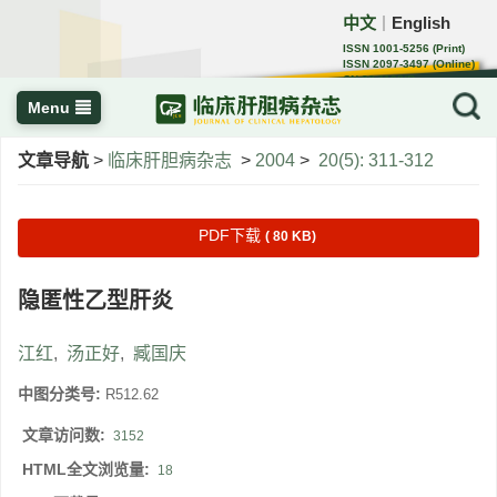
中文
English
｜
ISSN 1001-5256 (Print)
ISSN 2097-3497 (Online)
CN 22-1108/R
Menu
文章导航
>
临床肝胆病杂志
>
2004
>
20(5): 311-312
PDF下载
( 80 KB)
隐匿性乙型肝炎
江红
,
汤正好
,
臧国庆
中图分类号:
R512.62
文章访问数:
3152
HTML全文浏览量:
18