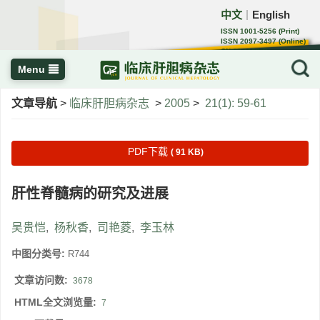
中文
English
｜
ISSN 1001-5256 (Print)
ISSN 2097-3497 (Online)
CN 22-1108/R
Menu
文章导航
>
临床肝胆病杂志
>
2005
>
21(1): 59-61
PDF下载
( 91 KB)
肝性脊髓病的研究及进展
吴贵恺
,
杨秋香
,
司艳菱
,
李玉林
中图分类号:
R744
文章访问数:
3678
HTML全文浏览量:
7