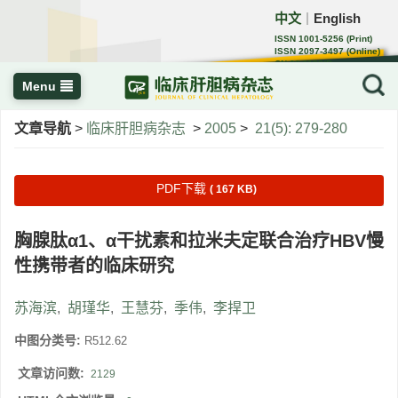
中文
English
｜
ISSN 1001-5256 (Print)
ISSN 2097-3497 (Online)
CN 22-1108/R
Menu
文章导航
>
临床肝胆病杂志
>
2005
>
21(5): 279-280
PDF下载
( 167 KB)
胸腺肽α1、α干扰素和拉米夫定联合治疗HBV慢
性携带者的临床研究
苏海滨
,
胡瑾华
,
王慧芬
,
季伟
,
李捍卫
中图分类号:
R512.62
文章访问数:
2129