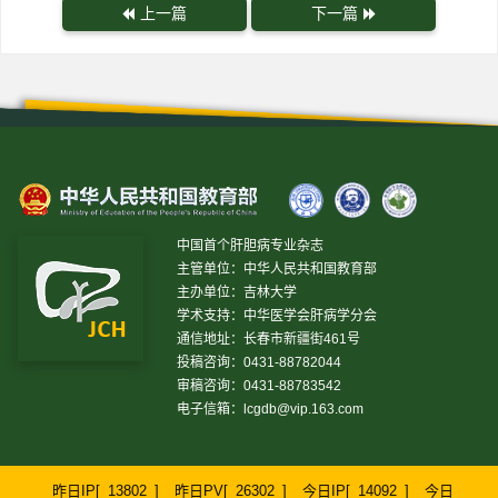
上一篇
下一篇
中国首个肝胆病专业杂志
主管单位：中华人民共和国教育部
主办单位：吉林大学
学术支持：中华医学会肝病学分会
通信地址：长春市新疆街461号
投稿咨询：0431-88782044
审稿咨询：0431-88783542
电子信箱：
lcgdb@vip.163.com
昨日IP[
13802
]
昨日PV[
26302
]
今日IP[
14092
]
今日