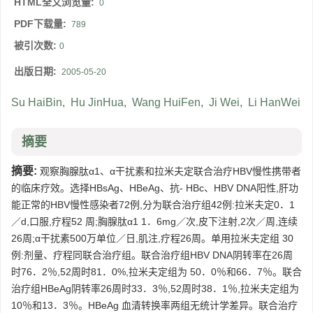
HTML全文浏览量:
0
PDF下载量:
789
被引次数:
0
出版日期:
2005-05-20
Su HaiBin
,
Hu JinHua
,
Wang HuiFen
,
Ji Wei
,
Li HanWei
摘要
摘要:
观察胸腺肽α1、α干扰素和拉米夫定联合治疗HBV慢性携带者
的临床疗效。选择HBsAg、HBeAg、抗- HBc、HBV DNA阳性,肝功
能正常的HBV慢性感染者72例,分为联合治疗组42例:拉米夫定0．1
／d,口服,疗程52 周;胸腺肽α1 1．6mg／次,皮下注射,2次／周,连续
26周;α干扰素500万单位／日,肌注,疗程26周。单用拉米夫定组 30
例:剂量、疗程同联合治疗组。联合治疗组HBV DNA阴转率在26周
时76．2％,52周时81．0%,拉米夫定组为 50．0％和66．7％。联合
治疗组HBeAg阴转率26周时33．3％,52周时38．1％,拉米夫定组为
10％和13．3％。HBeAg 血清转换率两组无统计学差异。联合治疗