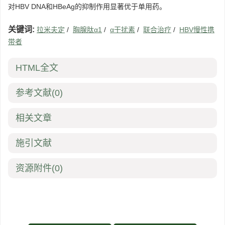
对HBV DNA和HBeAg的抑制作用显著优于单用药。
关键词:
拉米夫定
/
胸腺肽α1
/
α干扰素
/
联合治疗
/
HBV慢性携
带者
HTML全文
参考文献
(0)
相关文章
施引文献
资源附件
(0)